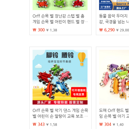
Orff 손목 벨 장난감 스텝 벨 춤
동물 음악 두더지
게임 손목 벨 어린이 핸드 벨 장난
감, 국경을 넘는 
감 풋벨 허리 벨
이 교육용 두드림
₩ 300
₩ 6,290
¥ 1.38
¥ 29.00
스틱, 트위스트 
Orff 손목 벨 악기 댄스 게임 손목
도매 Orff 핸드 
벨 어린이 손 딸랑이 교육 보조 발
임 손목 벨 아기 
벨 허리 벨
린이 손목 벨
₩ 343
₩ 304
¥ 1.58
¥ 1.40