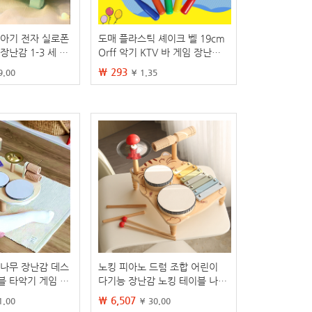
 아기 전자 실로폰
도매 플라스틱 셰이크 벨 19cm
장난감 1-3 세 아
Orff 악기 KTV 바 게임 장난감
장난감 피아노
유아 악기 둥근 머리 셰이크 벨
₩ 293
9.00
¥ 1.35
 나무 장난감 데스
노킹 피아노 드럼 조합 어린이
블 타악기 게임 아
다기능 장난감 노킹 테이블 나무
드럼 세트 계몽 장난
게임 테이블 오르프 음악 아기
₩ 6,507
1.00
¥ 30.00
악기