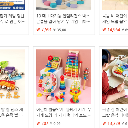
 잡기 게임 장난
10 대 1 다기능 인텔리전스 박스
곡물 비 어린이
나무로 만든 어린
곤충을 잡아 당겨 무 게임 피아노
게임 드럼 음악 
 악기, 트위스트
드로잉 보드 모양 일치 어린이 조
기 조기 교육 
₩ 7,591
₩ 14,964
¥ 35.00
¥ 6
마우스
기 교육 장난감
벨 발 벨 댄스 게
어린이 팔음악기, 실꿰기 시계, 무
국경 간 어린이
교육 손목 벨 어
지개 모양 네 가지 형태의 보드,
크탑 음악 테이
유치원 아기 교육용 장난감 도매
기 조기 교육 
₩ 207
₩ 13,229
¥ 0.95
¥ 6
감