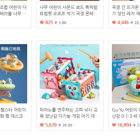
 조합 어린이 다
나무 어린이 사운드 보드 휘파람
국경 간 뜨거운
 테이블 나무 게
트럼펫 오르프 악기 국경 몬테소
기 성인 레저 
 음악 아기 악기
리 조기 교육 악기 장난감
악 담요 게임 
₩ 825
₩ 4,446
¥ 3.80
¥ 20
 햄스터 어린이
피아노를 연주하는 고퍼 낚시 교
Gu Yu 어린이
대화 형 데스크탑
육 장난감 다기능 게임 아기 대화
난감 0-1-3 세
훈련 해머 타악기
형 장난감 8 대 1
아노 소녀 초보
₩ 5,639
₩ 16,894
¥ 26.00
¥ 7