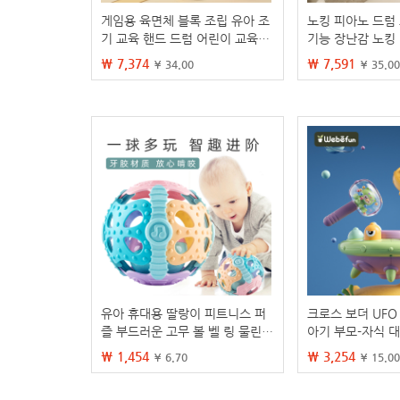
게임용 육면체 블록 조립 유아 조
노킹 피아노 드럼
기 교육 핸드 드럼 어린이 교육용
기능 장난감 노킹
장난감 인터랙티브 음악 교육
임 테이블 오르프
₩ 7,374
₩ 7,591
¥ 34.00
¥ 35.00
유아 휴대용 딸랑이 피트니스 퍼
크로스 보더 UFO
즐 부드러운 고무 볼 벨 링 물린
아기 부모-자식 
장난감 아기 조기 교육 놀이
게임 기계 손 눈 
₩ 1,454
₩ 3,254
¥ 6.70
¥ 15.00
장난감