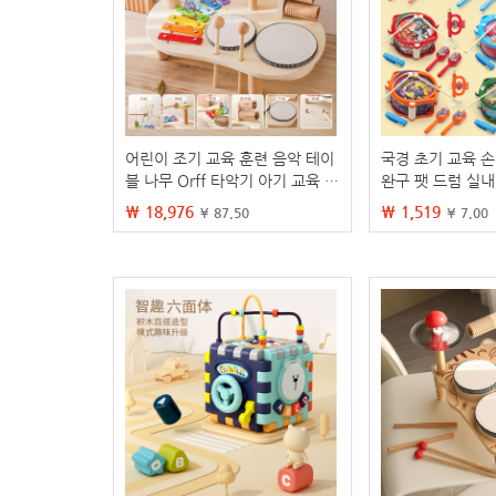
어린이 조기 교육 훈련 음악 테이
국경 초기 교육 손
블 나무 Orff 타악기 아기 교육 장
완구 팻 드럼 실내
난감 관심 게임 테이블
타악기 놀이
₩ 18,976
₩ 1,519
¥ 87.50
¥ 7.00