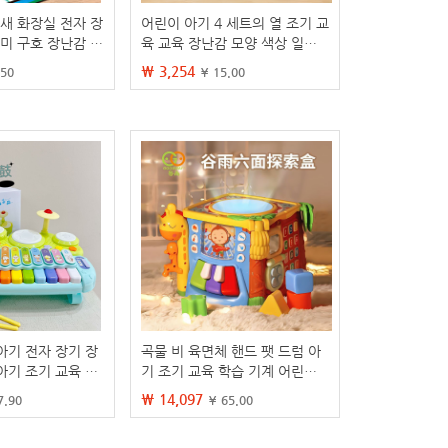
 새 화장실 전자 장
어린이 아기 4 세트의 열 조기 교
재미 구호 장난감 음
육 교육 장난감 모양 색상 일치
카펫 대외 무역
인지 빌딩 블록 낚시 피아노 게
₩ 3,254
.50
¥ 15.00
임
 아기 전자 장기 장
곡물 비 육면체 핸드 팻 드럼 아
 아기 조기 교육 피
기 조기 교육 학습 기계 어린이
자 장난감 오르간
다기능 게임 테이블 아기 장난감
₩ 14,097
7.90
¥ 65.00