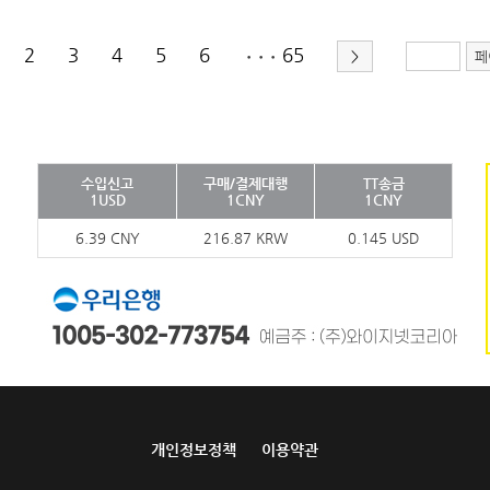
2
3
4
5
6
65
>
페
•••
수입신고
구매/결제대행
TT송금
1USD
1CNY
1CNY
6.39 CNY
216.87 KRW
0.145 USD
개인정보정책
이용약관