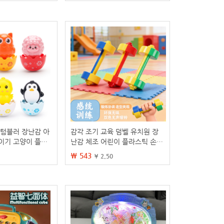
 텀블러 장난감 아
감각 조기 교육 덤벨 유치원 장
이기 고양이 플레
난감 체조 어린이 플라스틱 손
펭귄 핸드 래틀 조
딸랑이 게임 2 색 무음 덤벨 도매
₩ 543
¥ 2.50