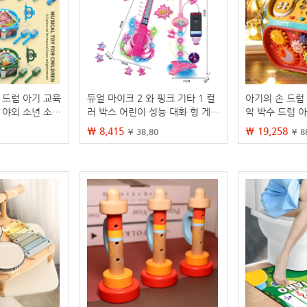
 드럼 아기 교육
듀얼 마이크 2 와 핑크 기타 1 컬
아기의 손 드럼
 야외 소년 소녀
러 박스 어린이 성능 대화 형 게임
악 박수 드럼 
다채로운 조명 악기 장난감
면체 충전식 0-1
₩ 8,415
₩ 19,258
¥ 38.80
¥ 8