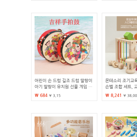
어린이 손 드럼 길조 드럼 딸랑이
몬테소리 조기교육
아기 딸랑이 유치원 선물 게임 장
손벨 조합 세트, 
난감 이우 장난감 도매
감 및 블록 게임
₩ 684
₩ 8,241
¥ 3.15
¥ 38.00