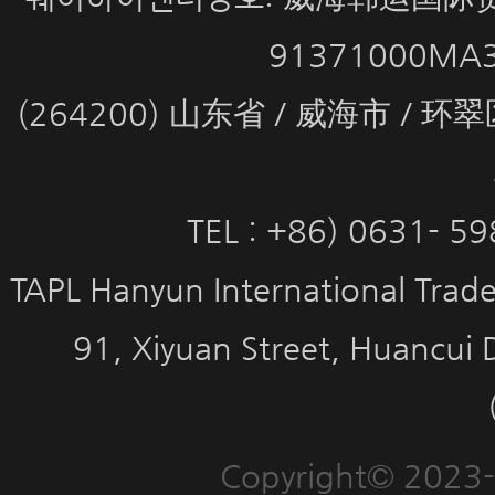
91371000MA
(264200) 山东省 / 威海市 / 
TEL : +86) 0631- 5
TAPL Hanyun International Trade 
91, Xiyuan Street, Huancui 
Copyright© 2023-2