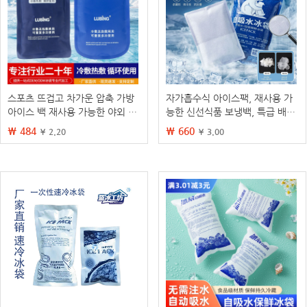
스포츠 뜨겁고 차가운 압축 가방
자가흡수식 아이스팩, 재사용 가
아이스 백 재사용 가능한 야외 무
능한 신선식품 보냉백, 특급 배송
릎과 발목 합동 얼음 응용 가방 뜨
용 케이크 테이크아웃 항공용 보
₩ 484
₩ 660
¥ 2.20
¥ 3.00
겁고 차가운 가방
냉 아이스팩