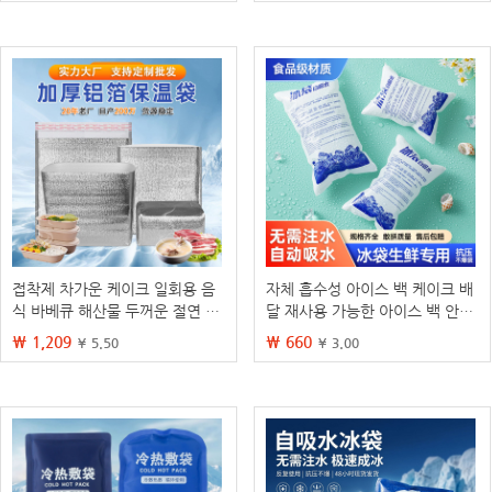
백, 아이스 플레이트
접착제 차가운 케이크 일회용 음
자체 흡수성 아이스 백 케이크 배
식 바베큐 해산물 두꺼운 절연 도
달 재사용 가능한 아이스 백 안티
매 테이크 아웃 절연 가방 알루미
폭발 아이스 백 일회용 콜드 스토
₩ 1,209
₩ 660
¥ 5.50
¥ 3.00
늄 호일 단열 가방
리지 백