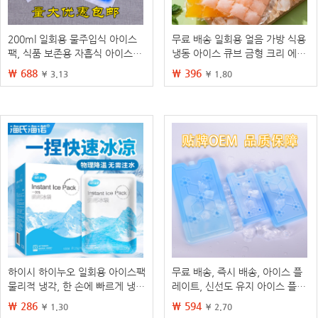
200ml 일회용 물주입식 아이스
무료 배송 일회용 얼음 가방 식용
팩, 식품 보존용 자흡식 아이스팩,
냉동 아이스 큐브 금형 크리 에이
재사용 가능한 택배용 냉동 아이
티브 자체 밀봉 밀봉 작은 얼음 트
₩ 688
₩ 396
¥ 3.13
¥ 1.80
스팩
레이 패션 프루트 아이스 박스
하이시 하이누오 일회용 아이스팩
무료 배송, 즉시 배송, 아이스 플
물리적 냉각, 한 손에 빠르게 냉
레이트, 신선도 유지 아이스 플레
각, 휴대용 냉찜질팩, 물을 주지
이트, 냉각 아이스 크리스탈 박스,
₩ 286
₩ 594
¥ 1.30
¥ 2.70
않고 냉동시킬 필요 없음
아이스 블록, 에어컨 팬, 아이스