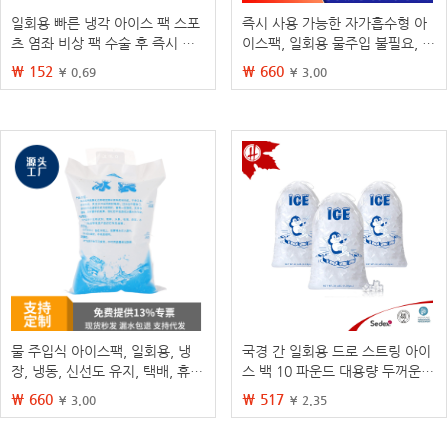
일회용 빠른 냉각 아이스 팩 스포
즉시 사용 가능한 자가흡수형 아
츠 염좌 비상 팩 수술 후 즉시 냉
이스팩, 일회용 물주입 불필요, 신
각 아이스 팩 인스턴트 아이스 팩
선 과일 배송용, 냉동/냉장 보관
₩ 152
₩ 660
¥ 0.69
¥ 3.00
용, 맞춤 제작 아이스팩
물 주입식 아이스팩, 일회용, 냉
국경 간 일회용 드로 스트링 아이
장, 냉동, 신선도 유지, 택배, 휴대
스 백 10 파운드 대용량 두꺼운
용, 냉각, 재사용 가능, 생식품 전
아이스 백 저온 저항 신소재 아이
₩ 660
₩ 517
¥ 3.00
¥ 2.35
용
스 백