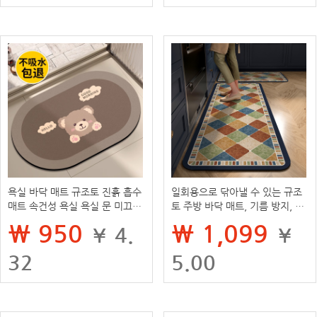
욕실 바닥 매트 규조토 진흙 흡수
일회용으로 닦아낼 수 있는 규조
매트 속건성 욕실 욕실 문 미끄럼
토 주방 바닥 매트, 기름 방지, 얼
방지 발 매트 화장실 욕실 매트
룩 방지, 미끄럼 방지 매트, 물과
₩ 950
₩ 1,099
¥ 4.
¥
기름 흡수, 전체 카펫, 배송 가능
32
5.00