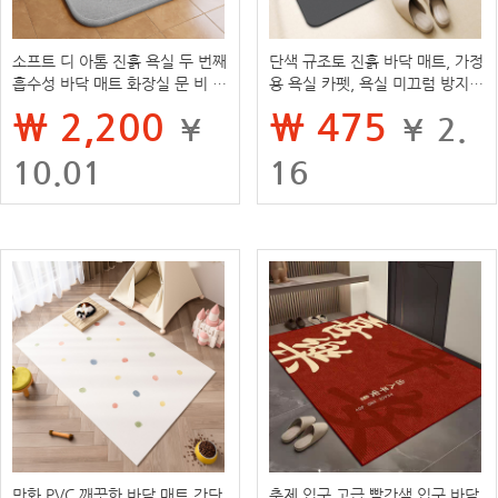
소프트 디 아톰 진흙 욕실 두 번째
단색 규조토 진흙 바닥 매트, 가정
흡수성 바닥 매트 화장실 문 비 슬
용 욕실 카펫, 욕실 미끄럼 방지
립 퀵 드라이 풋 매트 도어 매트
흡수성 발 매트, 집 입구, 얼룩 방
₩ 2,200
₩ 475
¥
¥ 2.
가정용 카펫
지 및 관리 용이
10.01
16
만화 PVC 깨끗한 바닥 매트 간단
축제 입구 고급 빨간색 입구 바닥