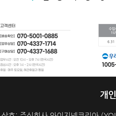
수입
1U
6.31
개
상호: 주식회사 와이지넷코리아 (YOUN