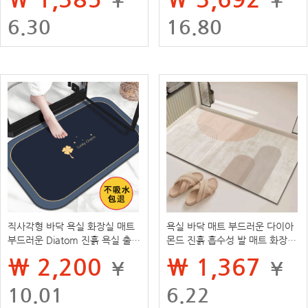
6.30
16.80
직사각형 바닥 욕실 화장실 매트
욕실 바닥 매트 부드러운 다이아
부드러운 Diatom 진흙 욕실 출입
몬드 진흙 흡수성 발 매트 화장실
구 비 슬립 발 매트 화장실 카펫
문 입구 미끄럼 방지 매트 빠른 건
₩ 2,200
₩ 1,367
¥
¥
조 바닥 매트
10.01
6.22