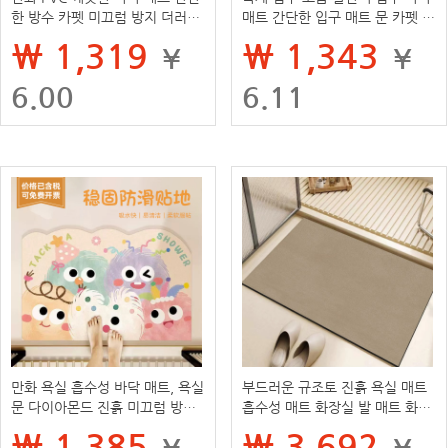
한 방수 카펫 미끄럼 방지 더러운
매트 간단한 입구 매트 문 카펫 먼
바닥 매트 쉽게 주방 매트 관리
지 방지 및 관리하기 쉬운
₩ 1,319
₩ 1,343
¥
¥
6.00
6.11
만화 욕실 흡수성 바닥 매트, 욕실
부드러운 규조토 진흙 욕실 매트
문 다이아몬드 진흙 미끄럼 방지
흡수성 매트 화장실 발 매트 화장
발 매트, 가정용 화장실 속건성 카
실 화장실 문 미끄럼 방지 속건 카
₩ 1,385
₩ 3,692
¥
¥
펫, 무료 배송
펫