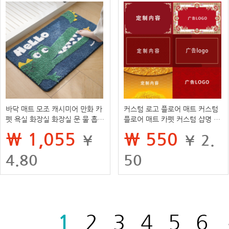
바닥 매트 모조 캐시미어 만화 카
커스텀 로고 플로어 매트 커스텀
펫 욕실 화장실 화장실 문 물 흡수
플로어 매트 카펫 커스텀 샵명 현
성 미끄럼 방지 도어 매트
관 도어 플로어 매트 로고 플로어
₩ 1,055
₩ 550
¥
¥ 2.
매트 로고 커스텀
4.80
50
1
2
3
4
5
6