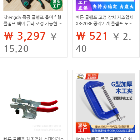
Shengda 목공 클램프 홀더 f 형
빠른 클램프 고정 장치 제조업체
클램프 헤비 듀티 조정 가능한 강
XB-203F 공작기계 클램프 도구
력한 나일론 목공 클램프 양방향
강화 내구성
₩ 3,297
₩ 521
¥
¥ 2.
강화 장치
15.20
40
빠른 클램프 제조업체 스테인리스
Jinhu 브랜드 목공 클램프 G 형