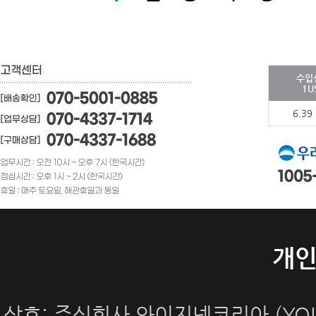
수입
1U
6.39
개
상호: 주식회사 와이지넷코리아 (YOUN