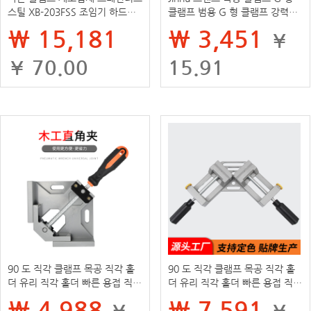
스틸 XB-203FSS 조임기 하드웨
클램프 범용 G 형 클램프 강력한
어 클립 수동 빠른 설치
헤비 듀티 클램프 고속 고정 장치
₩ 15,181
₩ 3,451
¥
g 형
¥ 70.00
15.91
90 도 직각 클램프 목공 직각 홀
90 도 직각 클램프 목공 직각 홀
더 유리 직각 홀더 빠른 용접 직각
더 유리 직각 홀더 빠른 용접 직각
클램프 패스너
클램프 패스너
₩ 4,988
₩ 7,591
¥
¥