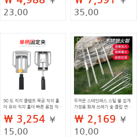
23.00
35.00
90 도 직각 클램프 목공 직각 홀
두꺼운 스테인레스 스틸 불 집게
더 유리 직각 홀더 빠른 용접 직각
가정용 화재 쓰레기 숯 클립 연장
클램프 패스너
위생 작업자 긴 손잡이 픽업 펜치
₩ 3,254
₩ 2,169
¥
¥
15.00
10.00