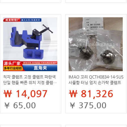
직각 클램프 고정 클램프 파란색
IMAO 꼬리 QCTH0834-14-SUS
단일 핸들 빠른 위치 지정 클램프
사물함 터닝 엄지 손가락 클램프
용접 고정 클램프 알루미늄 합금
₩ 14,097
₩ 81,326
직각 클램프
¥ 65.00
¥ 375.00