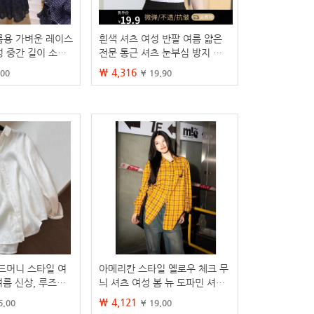
름용 가벼운 레이스
흰색 셔츠 여성 반팔 여름 얇은
성 중간 길이 소매
전문 통근 셔츠 눈부심 방지 작
 다용도 슬리밍 탑
업 옷 한국식 인터뷰 셔츠
₩ 4,316
.00
¥ 19.90
드머니 스타일 여
아메리칸 스타일 옐로우 체크 무
여름 신상, 루즈핏,
늬 셔츠 여성 봄 뉴 도파민 셔츠
마 셔츠, 긴팔 상
코트 루즈 캐주얼 레트로 커플
₩ 4,121
6.00
¥ 19.00
탑