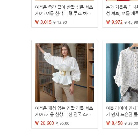
여성용 중간 길이 반팔 쉬폰 셔츠
봄과 가을용 대나
2025 여름 신작 대형 루즈 허리
성 셔츠, 여름 캐주
슬리밍 쉬폰 탑 여성용 트렌디
여성용 블루 스트
₩ 3,015
₩ 9,972
¥ 13.90
¥ 45.98
셔츠
여성용 개성 있는 긴팔 러플 셔츠
더블 레이어 면사 
2026 가을 신상 패션 한국 스타
기 면사 느슨한 
일 하이웨이스트 스탠드 칼라 슬
본과 한국 셔츠 제
₩ 20,603
₩ 8,458
¥ 95.00
¥ 39.00
림핏 탑 여성 의류
대 여성 의류