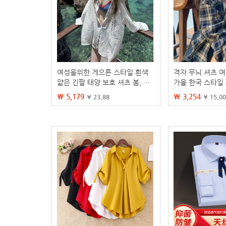
여성을위한 게으른 스타일 흰색
격자 무늬 셔츠 여
얇은 긴팔 태양 보호 셔츠 봄, 여
가을 한국 스타일
름 다목적 카디건 셔츠 재킷 루즈
게으른 스타일 카
₩ 5,179
₩ 3,254
¥ 23.88
¥ 15.00
캐주얼 탑
도매