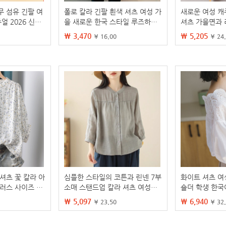
무 섬유 긴팔 여
폴로 칼라 긴팔 흰색 셔츠 여성 가
새로운 여성 캐
얼 2026 신상
을 새로운 한국 스타일 루즈하고
셔츠 가을면과 
라이프 노아이론
다재다능한 캐주얼 기질 카디건
포켓 긴 소매 탑 
₩ 3,470
₩ 5,205
¥ 16.00
¥ 24
탑 겉옷
셔츠 꽃 칼라 아
심플한 스타일의 코튼과 린넨 7부
화이트 셔츠 여
플러스 사이즈 일
소매 스탠드업 칼라 셔츠 여성용
숄더 학생 한국
조 업체 도매 세
다용도 루즈 슬리밍 캐주얼 코튼
더 톱 셔츠 여
₩ 5,097
₩ 6,940
¥ 23.50
¥ 32
과 린넨 카디건 탑
V