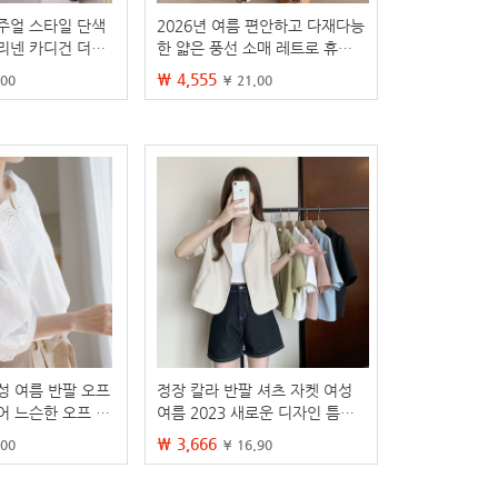
주얼 스타일 단색
2026년 여름 편안하고 다재다능
리넨 카디건 더블
한 얇은 풍선 소매 레트로 휴가
7 색 8 크기
스타일 면마 섬유 자외선 차단
₩ 4,555
.00
¥ 21.00
셔츠 여성용 상의 트렌디
성 여름 반팔 오프
정장 칼라 반팔 셔츠 자켓 여성
어 느슨한 오프 숄
여름 2023 새로운 디자인 틈새
성 디자인 센스 니슈
얇은 셔츠 짧은 탑
₩ 3,666
.00
¥ 16.90