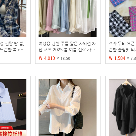
성 긴팔 탑 봄,
여성용 텐셀 주름 얇은 자외선 차
격자 무늬 오픈
 느슨한 복고풍
단 셔츠 2025 봄 여름 신작 카디
슨한 슬림핏 티
디건 셔츠 재킷
건 재킷 고급 아웃웨어 에어컨 셔
및 노인 여성의
₩ 4,013
₩ 1,584
¥ 18.50
¥ 7.
츠
즈 코튼 탑