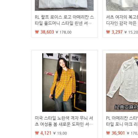
RL 랄프 로이스 로고 아메리칸 스
셔츠 여자의 복고
타일 올드머니 스타일 린넨 셔츠
디자인 감각 작은
여성용 봄 가을 신상 긴팔 자외선
예인 탑 2022 
₩ 38,603
₩ 3,297
¥ 178.00
¥ 15.20
차단 셔츠
한국 스타일 느슨
미국 스타일 노란색 격자 무늬 셔
PL 아메리칸 스타
츠 여성용 봄 새로운 도파민 셔츠
타일 포니 마크 
재킷 느슨한 캐주얼 복고풍 탑
클래식 긴 소매 
₩ 4,121
₩ 36,901
¥ 19.00
¥ 170
셔츠 여성