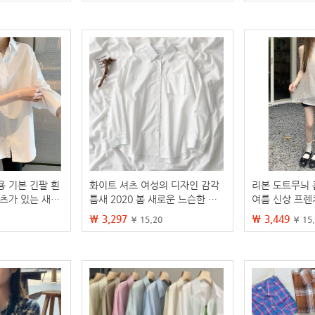
용 기본 긴팔 흰
화이트 셔츠 여성의 디자인 감각
리본 도트무늬 
셔츠가 있는 새로
틈새 2020 봄 새로운 느슨한 학
여름 신상 프렌
작업복
생 복고풍 홍콩 스타일 대학 스타
운 민소매 셔츠
₩ 3,297
₩ 3,449
¥ 15.20
¥ 15
일 긴 소매 탑
니치 탑