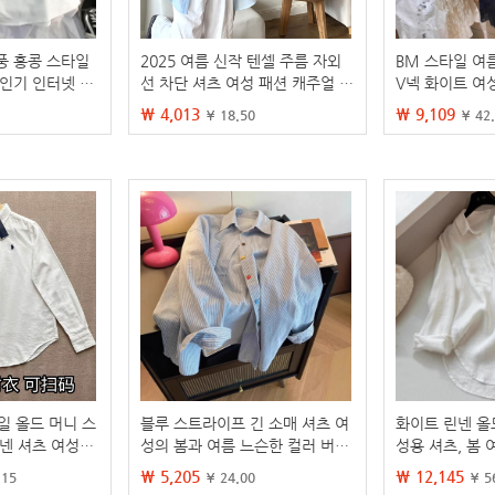
풍 홍콩 스타일
2025 여름 신작 텐셀 주름 자외
BM 스타일 여
 인기 인터넷 연
선 차단 셔츠 여성 패션 캐주얼 얇
V넥 화이트 여
봄과 가을 새로운
은 카디건 자켓 탑 에어컨 셔츠
셔츠, BM 신상
₩ 4,013
₩ 9,109
¥ 18.50
¥ 42
한 학생 셔츠
일 올드 머니 스
블루 스트라이프 긴 소매 셔츠 여
화이트 린넨 올
리넨 셔츠 여성용
성의 봄과 여름 느슨한 컬러 버튼
성용 셔츠, 봄 
선스크린 통기성
디자인 센스 대비 컬러 재킷 선스
슬림핏, 고급 면
₩ 5,205
₩ 12,145
.15
¥ 24.00
¥ 5
크린 셔츠 트렌디
의