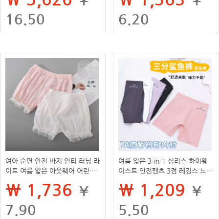
웨어
16.50
6.20
여아 순면 안전 바지 안티 러닝 라
여름 얇은 3-in-1 심리스 하이웨
이트 여름 얇은 아웃웨어 어린이
이스트 안전팬츠 3점 레깅스 노출
레깅스 느슨한 레이스 홈 반바지
방지 심리스 여아용 쇼트 샤크팬
₩ 1,736
₩ 1,209
¥
¥
츠
7.90
5.50