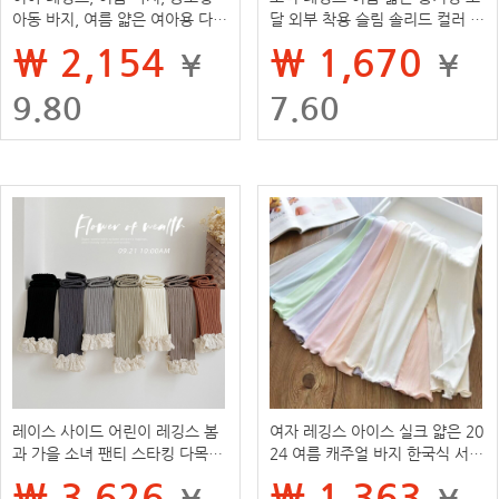
아동 바지, 여름 얇은 여아용 다용
달 외부 착용 슬림 솔리드 컬러 바
도 아우터 바지
지 어린이 바지 도매
₩ 2,154
₩ 1,670
¥
¥
9.80
7.60
레이스 사이드 어린이 레깅스 봄
여자 레깅스 아이스 실크 얇은 20
과 가을 소녀 팬티 스타킹 다목적
24 여름 캐주얼 바지 한국식 서양
컴비드 코튼 베이비 걸의 발목 길
식 올 매치 단색 외부 바지 패션
₩ 3,626
₩ 1,363
¥
¥
이 팬티 스타킹 카테고리 아우터