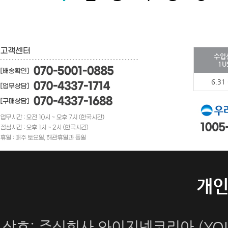
수입
1U
6.31
개
상호: 주식회사 와이지넷코리아 (YOUN