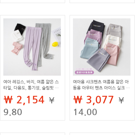
여아 레깅스, 바지, 여름 얇은 스
여아용 샤크팬츠 여름용 얇은 아
타일, 다용도, 통기성, 슬림핏 모
동용 아우터 팬츠 아이스 실크 레
기 방지 바지, 아동용 겉옷 긴 바
깅스 중대형 아동용 스타일리쉬
₩ 2,154
₩ 3,077
¥
¥
지
요가 팬츠
9.80
14.00