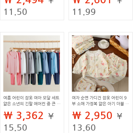
11.50
11.99
여름 어린이 잠옷 여아 모달 세트
여자 순면 가디건 잠옷 어린이 9
얇은 소년의 긴팔 에어컨 중 큰 어
부 소매 가정복 얇은 아기 더블 레
린이 가정 옷
이어 면사 에어컨 양복
₩ 3,362
₩ 2,950
¥
¥
15.50
13.60