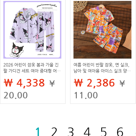
2026 어린이 잠옷 봄과 가을 긴
여름 어린이 반팔 잠옷, 면 실크,
팔 가디건 세트 여아 중대형 어린
남아 및 여아용 아이스 실크 양복,
이 소녀 아기 캐주얼 홈웨어
가디건, 면 실크 에어컨 가정복,
₩ 4,338
₩ 2,386
¥
¥
얇은 스타일
20.00
11.00
1
2
3
4
5
6