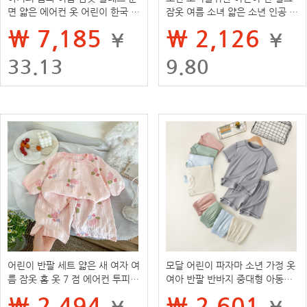
면 얇은 에어컨 옷 어린이 한국 스
잠옷 여름 소녀 얇은 소년 인공 면
타일 중대형 어린이 긴팔 홈 의류
어린이 아기 에어컨 홈 옷
₩ 7,185
₩ 2,126
¥
¥
세트
33.13
9.80
어린이 반팔 세트 얇은 새 여자 여
모달 어린이 파자마 소년 가정 옷
름 잠옷 홈 옷 7 점 에어컨 투피스
여아 반팔 반바지 중대형 아동용
아기 소녀를위한 세트
아이스 실크 에어컨 의류 세트
₩ 2,494
₩ 2,601
¥
¥