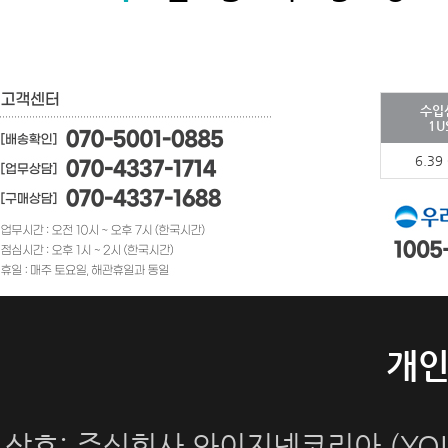
수입
1U
6.39
개
상호: 주식회사 와이지넷코리아 (YOUN