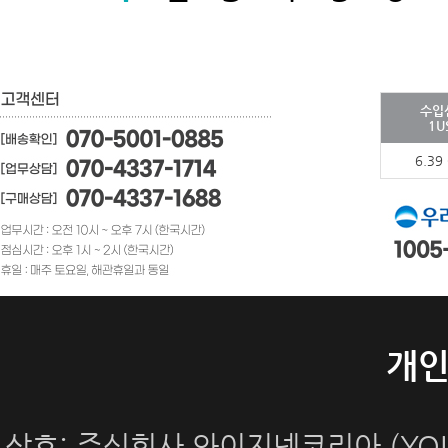
수입
1U
6.39
개
상호: 주식회사 와이지넷코리아 (YOUN