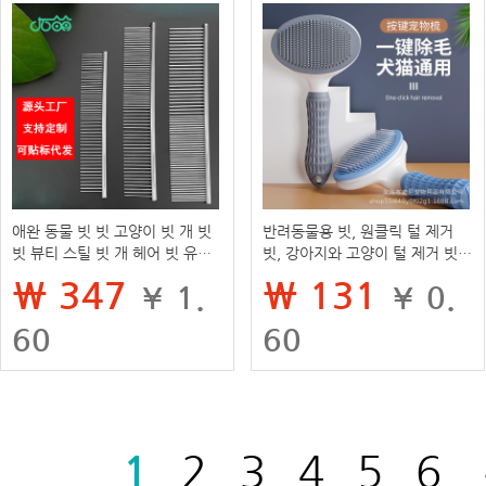
애완 동물 빗 빗 고양이 빗 개 빗
반려동물용 빗, 원클릭 털 제거
빗 뷰티 스틸 빗 개 헤어 빗 유물
빗, 강아지와 고양이 털 제거 빗,
용품
특수 고양이 빗, 반려동물 용품
₩ 347
₩ 131
¥ 1.
¥ 0.
60
60
1
2
3
4
5
6