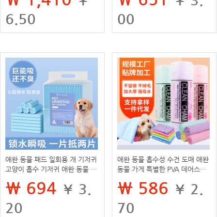
6.50
00
애완 동물 패드 일회용 개 기저귀
애완 동물 흡수성 수건 도매 애완
고양이 흡수 기저귀 애완 동물 용
동물 가게 특별한 PVA 데어스킨
품 개 화장실 패드 도매
수건 개 목욕 빠른 건조 수건 고양
₩ 694
₩ 586
¥ 3.
¥ 2.
이 목욕 타월
20
70