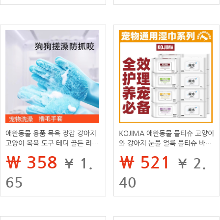
애완동물 용품 목욕 장갑 강아지
KOJIMA 애완동물 물티슈 고양이
고양이 목욕 도구 테디 골든 리트
와 강아지 눈물 얼룩 물티슈 바디
리버 셰퍼드 청소용 실리콘 브러
노워시 탈취 물티슈 청소 용품
₩ 358
₩ 521
¥ 1.
¥ 2.
시 목욕 브러시
65
40