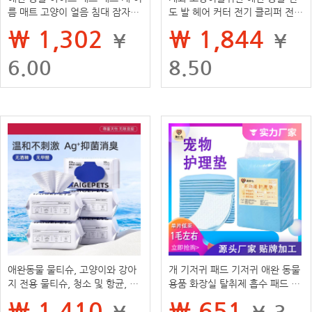
름 매트 고양이 얼음 침대 잠자는
도 발 헤어 커터 전기 클리퍼 전기
매트 바닥 매트 냉각 용품 여름 얼
사일런트 고양이 발톱 페디큐어
₩ 1,302
₩ 1,844
¥
¥
음 둥지
유물
6.00
8.50
애완동물 물티슈, 고양이와 강아
개 기저귀 패드 기저귀 애완 동물
지 전용 물티슈, 청소 및 항균, 세
용품 화장실 탈취제 흡수 패드 저
척 필요 없음, 발 닦기, 눈물자국
렴한 기저귀 패드 일회용 기저귀
₩ 1,410
₩ 651
¥
¥ 3.
닦기, 고양이 용품, 다용도