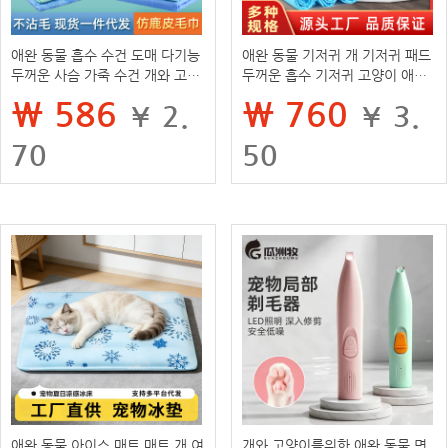
애완 동물 흡수 수건 도매 다기능
애완 동물 기저귀 개 기저귀 패드
두꺼운 사슴 가죽 수건 개와 고양
두꺼운 흡수 기저귀 고양이 애완
이 청소 속건 목욕 수건은 머리카
동물 훈련 화장실 용품
₩ 586
₩ 760
¥ 2.
¥ 3.
락에 달라 붙지 않습니다
70
50
애완 동물 아이스 매트 매트 개 여
개와 고양이를위한 애완 동물 면