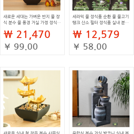
새로운 세대는 가벼운 반지 물 장
세라믹 물 장식품 순환 물 물고기
식 분수 물 풍경 거실 가정 장식
탱크 산소 필터 장식품 실내 분수
공장 실내 장식 도매를 보낼 수 있
폭포 가정용 조경 액세서리
₩ 21,470
₩ 12,579
습니다.
¥ 99.00
¥ 58.00
새로운 실내 철 작은 분수 사무실
유럽식 분수 거실 발코니 실내 분