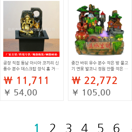
공장 직접 동남 아시아 코끼리 신
중간 바위 유수 분수 작은 방 물고
풍수 분수 데스크탑 장식 홈 거실
기 연못 발코니 정원 안뜰 작은 분
사무실 장식
수 실내 자기 순환 장식품
₩ 11,711
₩ 22,772
¥ 54.00
¥ 105.00
1
2
3
4
5
6