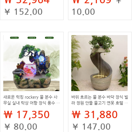
¥ 152.00
10.00
새로운 럭킹 rockery 물 분수 사
바위 흐르는 물 분수 바닥 장식 빌
무실 실내 탁상 어항 장식 풍수 바
라 정원 안뜰 물고기 연못 호텔 물
퀴 장식품 홈 액세서리
커튼 벽 화면 실내 풍경
₩ 17,350
₩ 31,880
¥ 80.00
¥ 147.00