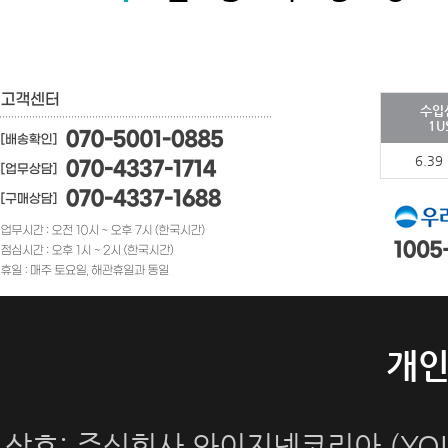
수입
1U
6.39
개
상호: 주식회사 와이지넷코리아 (YOUN