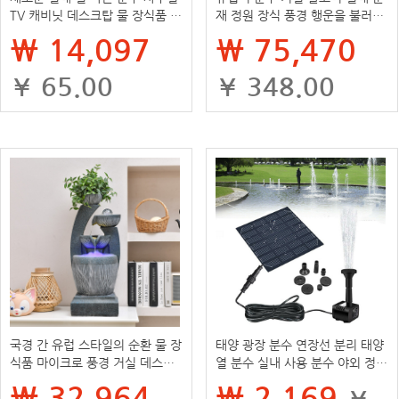
TV 캐비닛 데스크탑 물 장식품 창
재 정원 장식 풍경 행운을 불러오
조적 인 홈 장식
는 바닥 장식품
₩ 14,097
₩ 75,470
¥ 65.00
¥ 348.00
국경 간 유럽 스타일의 순환 물 장
태양 광장 분수 연장선 분리 태양
식품 마이크로 풍경 거실 데스크
열 분수 실내 사용 분수 야외 정원
탑 분수 전송 공 내부 재산 조경
분수
₩ 32,964
₩ 2,169
¥
장식