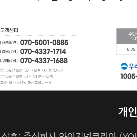
수입
1U
6.39
개
상호: 주식회사 와이지넷코리아 (YOUN