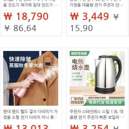
용 진드기 제거제 침대 진드기 제
가정용 대용량 전기 주전자 단열
거제 휴대용 진드기 제거제 충전
주전자 주전자 한 세대 떨림
₩ 18,790
₩ 3,449
¥
국경 대외 무역
¥ 86.64
15.90
현대 핸드 헬드 걸이 다리미기 가
주전자 스테인레스 스틸 1.8L 대
정용 소형 전기 다리미 미니 휴대
용량 전기 주전자 빠른 보일러 가
용 스팀 다리미 다리미
정용 자동 전원 끄기 주전자 도매
₩ 13,013
₩ 3,254
¥