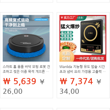
스마트 홈 용품 바닥 모핑 로봇 건
Wanlida 지능형 유도 밥솥 시간
조하고 젖은 이중 목적 게으른 사
초과 냄비 요리 가정용 고출력 터
람들이 바닥 청소 스위퍼 국경 간
치 배터리 스토브 공장 직접 공급
₩ 5,639
₩ 7,374
¥
¥
선물 도매 닦아
도매
26.00
34.00