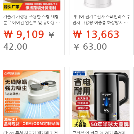
가습기 가정용 조용한 소형 대형
미디어 전기주전자 스테인리스 주
분무 에어컨 임산부 및 유아용 공
전자 대용량 이중층 화상방지 주
기 아로마테라피 기기 맞춤형 가
전자 MK-SH15Colour102
₩ 9,109
₩ 13,663
¥
능
42.00
¥ 63.00
Chigo 무선 진드기 제거제 가정
긍정적 인 반구 3L 전기 주전자