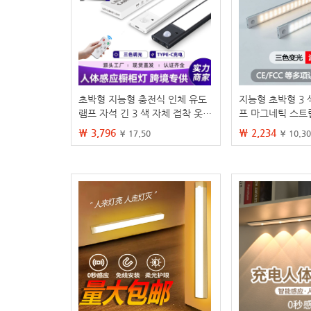
초박형 지능형 충전식 인체 유도
지능형 초박형 3 
램프 자석 긴 3 색 자체 접착 옷장
프 마그네틱 스트
캐비닛 와인 캐비닛 램프 스트립
비닛 캐비닛 라이트
₩ 3,796
₩ 2,234
¥ 17.50
¥ 10.30
야간 조명