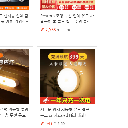
도 센서등 인체 감
Rexroth 조명 무선 인체 유도 사
 광 제어 적외선
람들이 홈 복도 침실 수면 충전
 LED 전구
라이트에 올 때 야간 조명
₩ 2,538
21
¥ 11.70
 조명 지능형 충전
새로운 인체 지능형 유도 램프
명 홈 무선 통로
복도 unplugged Nightlight 자
유도 조명
동 슈퍼 밝은 화장실 복도 기숙
₩ 543
¥ 2.50
사 홈