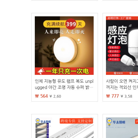
인체 지능형 유도 램프 복도 unpl
사람이 오면 켜지
ugged 야간 조명 자동 슈퍼 밝은
꺼지는 적외선 인
화장실 복도 기숙사 홈 새로운
조명, 계단 및 복
₩ 564
₩ 777
¥ 2.60
¥ 3.58
제어 LED 전구