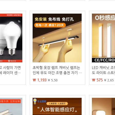
고 사람이 가면
초박형 옷장 램프 캐비닛 램프는
LED 캐비닛 조
체 레이더 센서
인체 유도 야간 조명 충전 자기 스
도 라이트 스트
도용 사운드/광
마트 침대 옆 램프 스트립을 주도
수면 기숙사 야
₩ 1,193
₩ 575
¥ 5.50
¥ 2.65
스트립