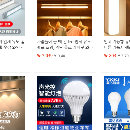
색 인체 유도 램
사람들이 올 때 긴 led 인체 유도
인체 지능형 유
립 옷장 와인 캐
램프 조명, 계단 통로 캐비닛 와인
버튼 기숙사 램
 바 led 충전
캐비닛 옷장 자기 야간 조명 벨트
리맡 램프 캠핑
₩ 2,039
₩ 803
¥ 9.40
¥ 3.70