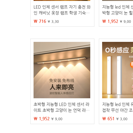
LED 인체 센서 램프 자기 충전 와
지능형 led 인체
인 캐비닛 옷장 램프 학생 기숙사
박형 고양이 눈 힐
야간 조명 국경 간 스트립 램프 도
식 자체 접착 옷장
₩ 716
₩ 1,952
¥ 3.30
¥ 9.00
매
이트 스트립
초박형 지능형 LED 인체 센서 라
지능형 led 인체
이트 초박형 고양이 눈 언덕 라이
접착 무선 야간 
트 바 충전식 자체 접착 옷장 와인
캐비닛 옷장 라이
₩ 1,952
₩ 651
¥ 9.00
¥ 3.00
캐비닛