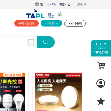
한국어/KRW
회원가입
LOGIN
|
구매대행신청
마이페이지
국제배송비
UTC+9
Aug 7th
18:42:49