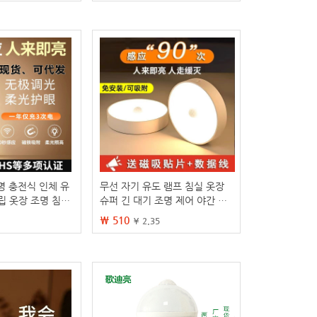
명 충전식 인체 유
무선 자기 유도 램프 침실 옷장
립 옷장 조명 침실
슈퍼 긴 대기 조명 제어 야간 조
간 조명 마그네틱
명 USB 충전식 옷장 입구 램프
₩ 510
¥ 2.35