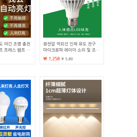
도 야간 조명 충전
광전압 적외선 인체 유도 전구
프 프레스 램프 머
마이크로파 레이더 소리 및 조명
 램프 눈 보호 도매
제어 전구 램프 복도 램프 복도
₩ 1,258
¥ 5.80
차고 램프