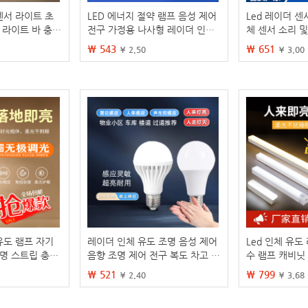
 센서 라이트 초
LED 에너지 절약 램프 음성 제어
Led 레이더 센
 라이트 바 충전
전구 가정용 나사형 레이더 인체
체 센서 소리 및
 와인 캐비닛 라
감지 복도 음성 및 조명 제어 에너
계단 복도 E27
₩ 543
₩ 651
¥ 2.50
¥ 3.00
지 절약 조명 전구
 유도 램프 자기
레이더 인체 유도 조명 음성 제어
Led 인체 유도
조명 스트립 충전
음향 조명 제어 전구 복도 차고 복
수 램프 캐비닛
트 스트립
도 지능형 led 적외선 전구
비닛 신발 캐비닛
₩ 521
₩ 799
¥ 2.40
¥ 3.68
간 라이트 스트