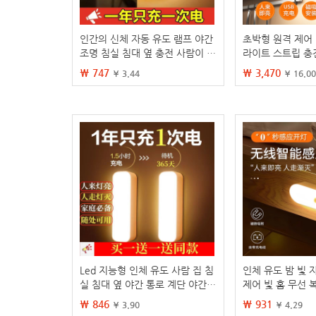
인간의 신체 자동 유도 램프 야간
초박형 원격 제어 
조명 침실 침대 옆 충전 사람이 밤
라이트 스트립 충
에 화장실 계단 야간 조명 수면
캐비닛 옷장 와인
₩ 747
₩ 3,470
¥ 3.44
¥ 16.00
마트 센서 라이트
Led 지능형 인체 유도 사람 집 침
인체 유도 밤 빛 
실 침대 옆 야간 통로 계단 야간
제어 빛 홈 무선 
기숙사에서 빛을 걷는 사람
유도 빛
₩ 846
₩ 931
¥ 3.90
¥ 4.29