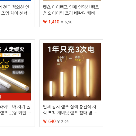
서 전구 적외선 인
캣츠 아이램프 인체 인덕션 램프
 조명 제어 센서
홈 와이어링 프리 베란다 캐비닛
 음성 제어 조명
옷장 인덕션 골판지 힐 램프 도
₩ 1,410
¥ 6.50
매
 라이트 바 자기 흡
인체 감지 램프 삼색 충전식 자
 램프 옷장 와인 캐
석 부착 캐비닛 램프 침대 옆 US
 usb 인덕션 야
B 옷장 자동 감지 LED 야간등
₩ 640
¥ 2.95
립 충전