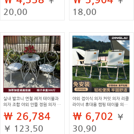
20.00
18.00
실내 발코니 연철 레저 테이블과
야외 접이식 의자 커밋 의자 리클
의자 조합 야외 안뜰 정원 의자 둥
라이너 휴대용 캠핑 테이블 의자
근 테이블 우유 티 샵 테이블과 의
비치 의자 스톨 낚시 의자
₩ 26,784
₩ 6,702
¥
자 3 피스 세트
¥ 123.50
30.90