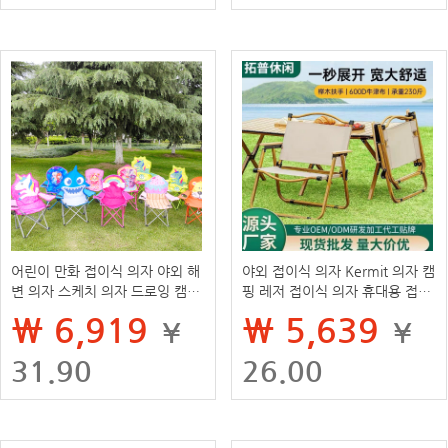
어린이 만화 접이식 의자 야외 해
야외 접이식 의자 Kermit 의자 캠
변 의자 스케치 의자 드로잉 캠핑
핑 레저 접이식 의자 휴대용 접이
의자 휴대용 레저 아기 등받이 의
식 해변 의자 달 의자 도매
₩ 6,919
₩ 5,639
¥
¥
자
31.90
26.00