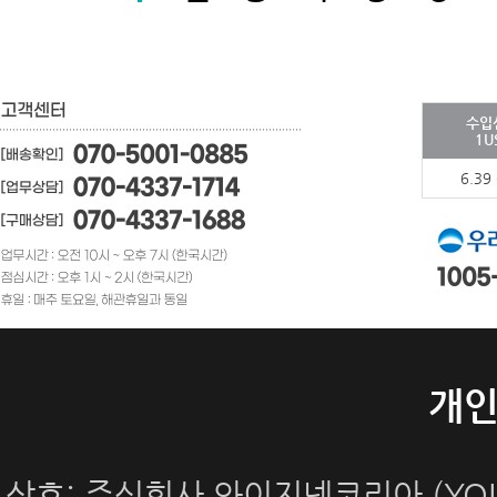
수입
1U
6.39
개
상호: 주식회사 와이지넷코리아 (YOUN