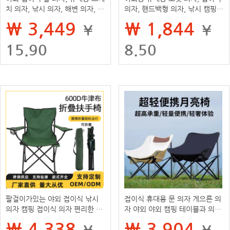
치 의자, 낚시 의자, 해변 의자, 감
의자, 핸드백형 의자, 낚시 캠핑
독 의자, 캠핑 레저 숲 의자
의자, 휴대용 가방, 필통, 소형 접
₩ 3,449
₩ 1,844
¥
¥
이식 의자, 스툴
15.90
8.50
팔걸이가있는 야외 접이식 낚시
접이식 휴대용 문 의자 게으른 의
의자 캠핑 접이식 의자 편리한 낚
자 야외 야외 캠핑 테이블과 의자
시 의자 비치 의자
레저 백레스트 울트라 라이트 의
₩ 4,338
₩ 3,904
¥
¥
자 낚시 의자