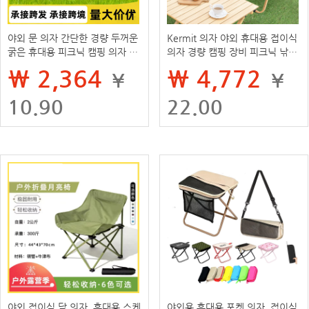
야외 문 의자 간단한 경량 두꺼운
Kermit 의자 야외 휴대용 접이식
굵은 휴대용 피크닉 캠핑 의자 캠
의자 경량 캠핑 장비 피크닉 낚시
핑 필수 용품 접는 의자
의자 등받이 해변 의자
₩ 2,364
₩ 4,772
¥
¥
10.90
22.00
야외 접이식 달 의자, 휴대용 스케
야외용 휴대용 포켓 의자, 접이식