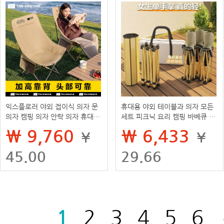
익스플로러 야외 접이식 의자 문
휴대용 야외 테이블과 의자 모든
의자 캠핑 의자 안락 의자 휴대용
세트 피크닉 요리 캠핑 바베큐 피
해변 의자 낚시 의자 의자 테이블
크닉 접이식 테이블과 의자 간단
₩ 9,760
₩ 6,433
¥
¥
과 의자 점심 시간
한 접이식 휴대용
45.00
29.66
1
2
3
4
5
6