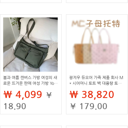
봄과 여름 캔버스 가방 여성의 새
광저우 듀오어 가죽 제품 회사 M
로운 뜨거운 판매 여성 가방 Youji
* 시어머니 토트 백 대용량 토트
a 하이 엔드 어깨 크로스 바디 백
백 분해 핸들 플라스틱 밀봉 반품
₩ 4,099
₩ 38,820
¥
라이트 럭셔리 니치 토트 백
불가
18.90
¥ 179.00