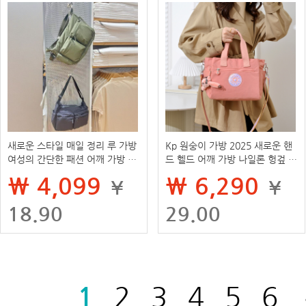
새로운 스타일 매일 정리 루 가방
Kp 원숭이 가방 2025 새로운 핸
여성의 간단한 패션 어깨 가방 캐
드 헬드 어깨 가방 나일론 헝겊 가
주얼 올 매치 크로스 바디 백 대용
방 방수 캐주얼 올 매치 심플 크로
₩ 4,099
₩ 6,290
¥
¥
량 토트 백
스 바디 백
18.90
29.00
1
2
3
4
5
6