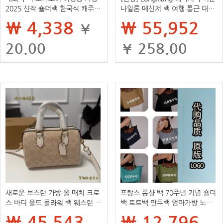
2025 신작 숄더백 한국식 캐주얼
나일론 메신저 백 여행 통근 대용
심플 핸드백 인터넷 연예인 국경
량 크로스 바디 휴대용
₩ 4,338
₩ 55,952
¥
간 대외 무역
20.00
¥ 258.00
새로운 보스턴 가방 올 매치 크로
프랑스 롱샹 백 70주년 기념 숄더
스 바디 올드 플라워 백 웨스턴 스
백 토트백 만두백 엄마가방 노트
타일 베개 가방 크로스 바디 숄더
북가방 2025 신상
₩ 45,543
₩ 12,796
백