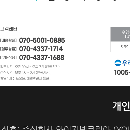
수입
1U
6.39
개
상호: 주식회사 와이지넷코리아 (YOUN