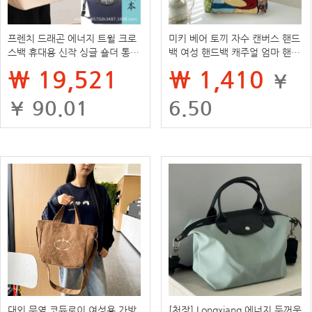
프렌치 드래곤 에너지 트윌 크로
미키 베어 토끼 자수 캔버스 핸드
스백 휴대용 신작 싱글 숄더 통근
백 여성 핸드백 캐주얼 엄마 핸드
휴대용 만두 대용량 미니
백 직장인 작은 어깨 가방
₩ 19,521
₩ 1,410
¥
¥ 90.01
6.50
대외 무역 코듀로이 여성용 가방
[천장] Longxiang 에너지 두꺼운