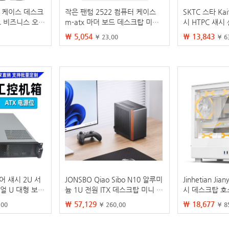
터 케이스 데스크
작은 팬텀 2522 컴퓨터 케이스
SKTC 스타 Kai
드 비즈니스 오피
m-atx 마더 보드 데스크탑 미니
시 HTPC 섀시 
 케이스 itx 쉘
어셈블리 호스트 diy 사무실 인클
X 마더 보드 섀
₩ 5,054
₩ 13,843
¥ 23.00
¥ 6
로저
어 섀시 2U 서
JONSBO Qiao Sibo N10 알루미
Jinhetian Ji
듀얼 U 대형 보드
늄 1U 전원 ITX 데스크탑 미니 N
시 데스크탑 호스
급 장치 8 하드
V10 컴퓨터 섀시
면 투명 MAT
₩ 57,129
₩ 18,677
.00
¥ 260.00
¥ 8
섀시