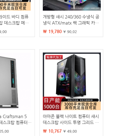
 와이드 바디 컴퓨
개방형 섀시 240/360 수냉식 공
탑 데스크탑 메쉬
냉식 ATX/matx 랙 그래픽 카드
임 완전 투명 섀시
수직 장착 컴퓨터 호스트 소형
₩ 19,780
9.00
¥ 90.02
섀시
 Craftsman 5
아마존 블랙 나이트 컴퓨터 섀시
 데스크탑 컴퓨터
데스크탑 사이드 투명 그리드 중
치 상단 장착 가정
공 강력한 방열 E 스포츠 게임 섀
₩ 10,767
05.00
¥ 49.00
스 냉각
시