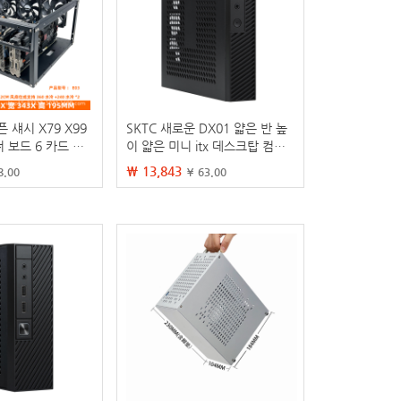
 섀시 X79 X99
SKTC 새로운 DX01 얇은 반 높
더 보드 6 카드 보
이 얇은 미니 itx 데스크탑 컴퓨
0 비디오 카드 보
터 미니 케이스를 걸 수 있습니
₩ 13,843
8.00
¥ 63.00
다 VESA