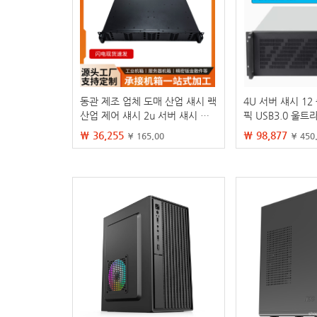
동관 제조 업체 도매 산업 섀시 랙
4U 서버 섀시 12
산업 제어 섀시 2u 서버 섀시 스
픽 USB3.0 울
토리지 섀시 카드
마더 보드 딥 러닝
₩ 36,255
₩ 98,877
¥ 165.00
¥ 450