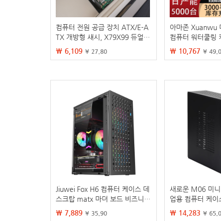
컴퓨터 전원 공급 장치 ATX/E-A
아마존 Xuanwu
TX 개방형 섀시, X79X99 듀얼
컴퓨터 워터쿨링 
채널 서버 마더보드 브래킷 고정
명 유리 게이밍 
₩ 6,109
₩ 10,767
¥ 27.80
¥ 49.
프레임
Jiuwei Fox H6 컴퓨터 케이스 데
새로운 M06 미니 
스크탑 matx 마더 보드 비즈니스
업용 컴퓨터 케이스
사무실 diy 쉘 itx 두꺼운 플레이
마더보드 장착 가
₩ 7,889
₩ 14,283
¥ 35.90
¥ 65.
트
MINI