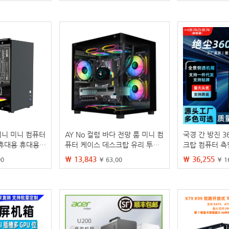
 미니 미니 컴퓨터
AY No 컬럼 바다 전망 룸 미니 컴
국경 간 방진 3
휴대용 휴대용
퓨터 케이스 데스크탑 유리 투명
크탑 컴퓨터 측
 diy 쉘 itx
매트 마더 보드 240 물 냉각 흰색
자 스포츠 인터
₩ 13,843
₩ 36,255
00
¥ 63.00
¥ 1
게임 3.0 섀시