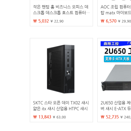
작은 팬텀 홈 비즈니스 오피스 데
AOC 조립 컴퓨
스크톱 데스크톱 호스트 컴퓨터
탑 matx 마더보
섀시 itx 미니 작은 섀시 matx
스 MINI 미니 소형
₩ 5,032
₩ 6,570
¥ 22.90
¥ 29.90
SKTC 스타 오픈 데이 TX02 섀시
2U650 산업용 제
얇은 itx 섀시 산업용 HTPC 섀시
버 섀시 E-ATX 
ATX 대형 전원 공
₩ 13,843
₩ 52,735
¥ 63.00
¥ 240
디스크 비트