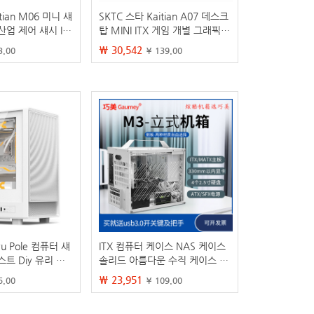
tian M06 미니 섀
SKTC 스타 Kaitian A07 데스크
산업 제어 섀시 IT
탑 MINI ITX 게임 개별 그래픽
시
카드 모든 알루미늄 섀시는 소형
₩ 30,542
3.00
¥ 139.00
1U 전원 공급 장치를 지원합니
다
anyu Pole 컴퓨터 섀
ITX 컴퓨터 케이스 NAS 케이스
트 Diy 유리 측
솔리드 아름다운 수직 케이스 소
X 화이트 워터 냉각
형 미니 호스트 휴대용 케이스
₩ 23,951
5.00
¥ 109.00
matx 휴대용 케이스