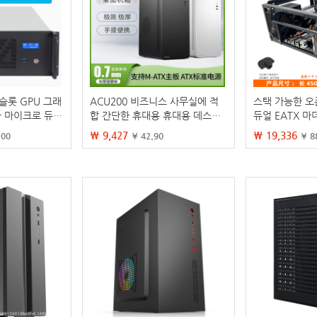
 슬롯 GPU 그래
ACU200 비즈니스 사무실에 적
스택 가능한 오픈
트라 마이크로 듀얼
합 간단한 휴대용 휴대용 데스크
듀얼 EATX 마
 인공 지능 AI
탑 컴퓨터 소형 섀시 M-ATX 컴
유 거짓말 309
₩ 9,427
₩ 19,336
.00
¥ 42.90
¥ 8
퓨터 메인
유