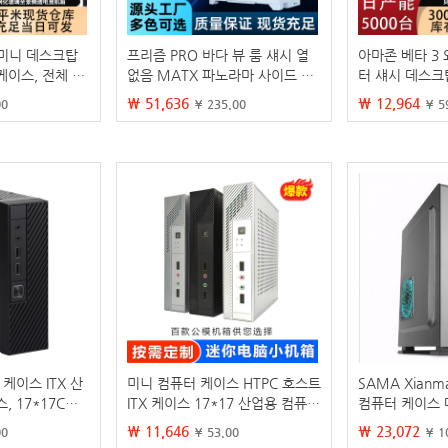
 미니 데스크탑
프리즘 PRO 바다 뷰 룸 섀시 열
아마존 베타 3
케이스, 전체 투
없음 MATX 파노라마 사이드 24
터 섀시 데스크
씨뷰룸 케이스
0/360 수냉식 데스크톱 컴퓨터
수냉식 유리 게
₩ 51,636
₩ 12,964
00
¥ 235.00
¥ 5
섀시
케이스 ITX 산
미니 컴퓨터 케이스 HTPC 호스트
SAMA Xianma
, 17*17CM
ITX 케이스 17*17 산업용 컴퓨터
컴퓨터 케이스
능, 소형 휴대용
케이스 소형 컴퓨터 미니PC 케이
케이스 전원 장
₩ 11,646
₩ 23,072
00
¥ 53.00
¥ 1
스
용 사무용 케이