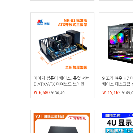
메이지 컴퓨터 케이스, 듀얼 서버
9 꼬리 여우 H7
E-ATX/ATX 마더보드 브래킷 테
케이스 데스크탑 
스트 랙/강화형 3 서버
matx 흰색 측면 투명
₩ 6,680
₩ 15,162
¥ 30.40
¥ 69.