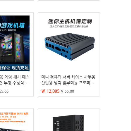
60 게임 섀시 데스
미니 컴퓨터 서버 케이스 사무용
면 투명 수냉식 전
산업용 냉각 알루미늄 프로파일
넷 바 인터넷 커피
소형 호스트 케이스 10*10 마더
₩ 12,085
65.00
¥ 55.00
보드 호환