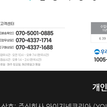
수입
1U
6.39
개
상호: 주식회사 와이지넷코리아 (YOUN