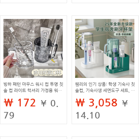
빙하 패턴 마우스 워시 컵 투명 칫
웬리의 인기 상품: 학생 기숙사 칫
솔 컵 라이트 럭셔리 가정용 워터
솔컵, 기숙사생 세면도구 세트, 구
골판지 워시 컵 어린이 치약 컵 칫
강세정컵, 칫솔, 칫솔세트
₩ 172
₩ 3,058
¥ 0.
¥
솔 컵
79
14.10