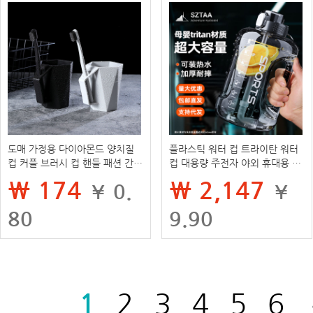
도매 가정용 다이아몬드 양치질
플라스틱 워터 컵 트라이탄 워터
컵 커플 브러시 컵 핸들 패션 간단
컵 대용량 주전자 야외 휴대용 고
한 창조적 인 플라스틱 양치질 컵
온 방지 톤 버킷 핸들 스포츠 워터
₩ 174
₩ 2,147
¥ 0.
¥
칫솔
컵
80
9.90
1
2
3
4
5
6