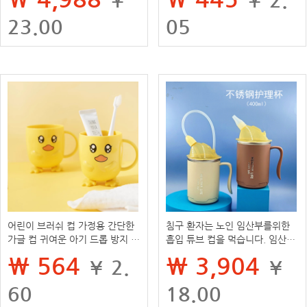
23.00
05
어린이 브러쉬 컵 가정용 간단한
침구 환자는 노인 임산부를위한
가글 컵 귀여운 아기 드롭 방지 창
흡입 튜브 컵을 먹습니다. 임산부
조적 인 만화 작은 노란색 오리 플
는 질식 및 누출을 방지하기 위해
₩ 564
₩ 3,904
¥ 2.
¥
라스틱 치아 컵
배달 간호 컵 후 식수를 거짓말
60
18.00