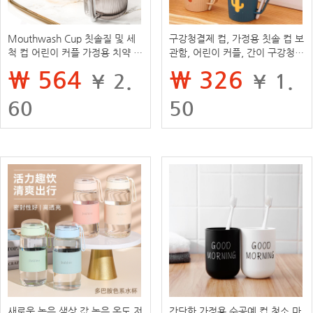
Mouthwash Cup 칫솔질 및 세
구강청결제 컵, 가정용 칫솔 컵 보
척 컵 어린이 커플 가정용 치약 칫
관함, 어린이 커플, 간이 구강청결
솔 보관 라이트 럭셔리 하이 엔드
제 및 칫솔 컵, 창의적인 치과용
₩ 564
₩ 326
¥ 2.
¥ 1.
치아 컵 긴 손잡이
용기
60
50
새로운 높은 색상 값 높은 온도 저
간단한 가정용 수공예 컵 청소 마