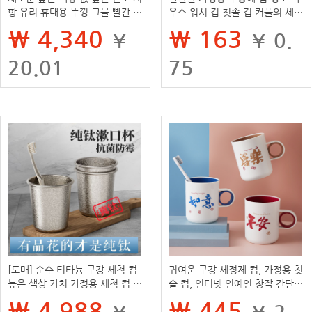
항 유리 휴대용 뚜껑 그물 빨간 차
우스 워시 컵 칫솔 컵 커플의 세트
컵 선물 컵
워시 컵 일본 굿모닝 칫솔 컵
₩ 4,340
₩ 163
¥
¥ 0.
20.01
75
[도매] 순수 티타늄 구강 세척 컵
귀여운 구강 세정제 컵, 가정용 칫
높은 색상 가치 가정용 세척 컵 순
솔 컵, 인터넷 연예인 창작 간단한
수 티타늄 컵 항균 곰팡이 솔질 컵
치과 용기, 여학생 치과 용기, 커
₩ 4,988
₩ 445
¥
¥ 2.
플 칫솔 컵