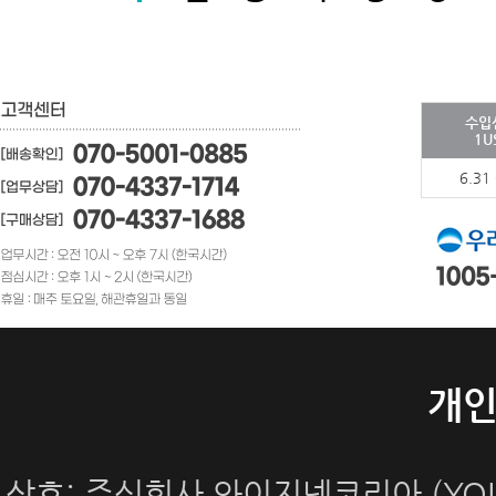
수입
1U
6.31
개
상호: 주식회사 와이지넷코리아 (YOUN