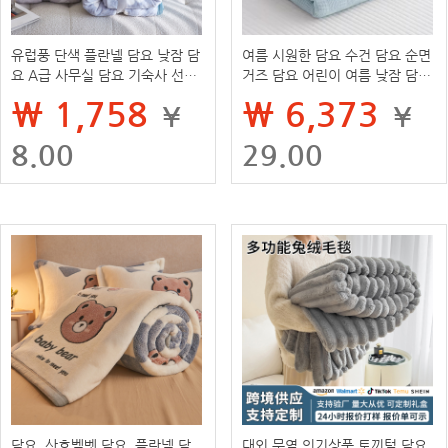
유럽풍 단색 플란넬 담요 낮잠 담
여름 시원한 담요 수건 담요 순면
요 A급 사무실 담요 기숙사 선물
거즈 담요 어린이 여름 낮잠 담요
담요 도매
소파 에어컨 담요 이불
₩ 1,758
₩ 6,373
¥
¥
8.00
29.00
담요, 산호벨벳 담요, 플란넬 담
대외 무역 인기상품 토끼털 담요