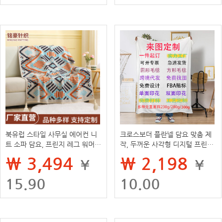
북유럽 스타일 사무실 에어컨 니
크로스보더 플란넬 담요 맞춤 제
트 소파 담요, 프린지 레그 워머,
작, 두꺼운 사각형 디지털 프린트
민슈쿠 침대 끝 담요, 낮잠 담요
낮잠용 에어컨 담요, 1개부터 주
₩ 3,494
₩ 2,198
¥
¥
문 가능
15.90
10.00