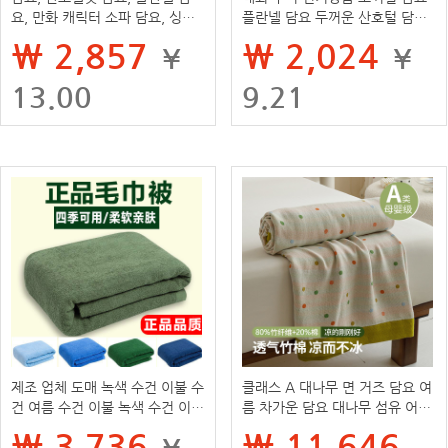
요, 만화 캐릭터 소파 담요, 싱글
플란넬 담요 두꺼운 산호털 담요
침대 시트, 사무실 에어컨 낮잠 담
사무실 낮잠 담요 고급 에어컨 담
₩ 2,857
₩ 2,024
¥
¥
요
요
13.00
9.21
제조 업체 도매 녹색 수건 이불 수
클래스 A 대나무 면 거즈 담요 여
건 여름 수건 이불 녹색 수건 이불
름 차가운 담요 대나무 섬유 어린
재고 있음
이 수건 이불 얇은 소파 담요 성인
₩ 3,736
₩ 11,646
¥
낮잠 담요