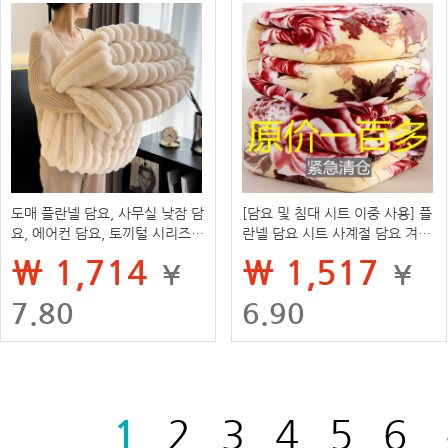
도매 플란넬 담요, 사무실 낮잠 담
[담요 및 침대 시트 이중 사용] 플
요, 에어컨 담요, 토끼털 시리즈,
란넬 담요 시트 사계절 담요 겨울
두꺼운 소파 커버 담요, 대외 무역
따뜻한 기숙사 싱글 더블 담요
₩ 1,714
₩ 1,517
¥
¥
7.80
6.90
1
2
3
4
5
6