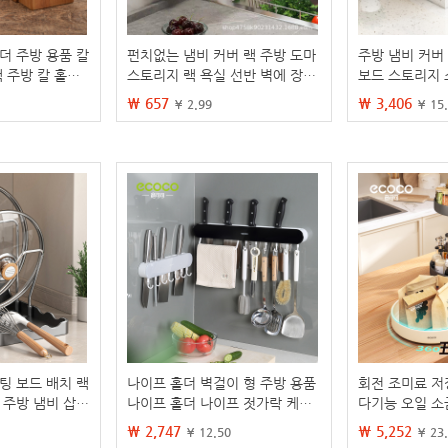
더 주방 용품 칼
펀치없는 냄비 커버 랙 주방 도마
주방 냄비 커버
랙 주방 칼 홀더
스토리지 랙 욕실 선반 벽에 장착
보드 스토리지 
홀더
된 다기능 벽 보관 유물
이 도마 보드 
₩ 657
₩ 3,406
¥ 2.99
¥ 15
지 아티팩트
팅 보드 배치 랙
나이프 홀더 벽걸이 형 주방 용품
회전 조미료 저
 주방 냄비 삽
나이프 홀더 나이프 젓가락 케이
다기능 오일 소
도마 팩 커버 아
지 통합 보관 랙 다기능 주방 칼
료 가정용 저장
₩ 2,747
₩ 5,252
¥ 12.50
¥ 23
보관 랙