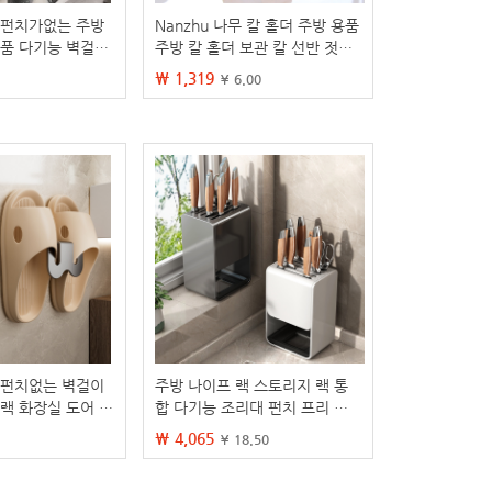
 펀치가없는 주방
Nanzhu 나무 칼 홀더 주방 용품
용품 다기능 벽걸이
주방 칼 홀더 보관 칼 선반 젓가
채 칼 보관
락 랙 다기능 스토리지 랙
₩ 1,319
¥ 6.00
 펀치없는 벽걸이
주방 나이프 랙 스토리지 랙 통
 랙 화장실 도어 후
합 다기능 조리대 펀치 프리 나
랙 아티팩트 배수
이프 보관함 벽걸이 형 주방 나
₩ 4,065
¥ 18.50
이프 선반