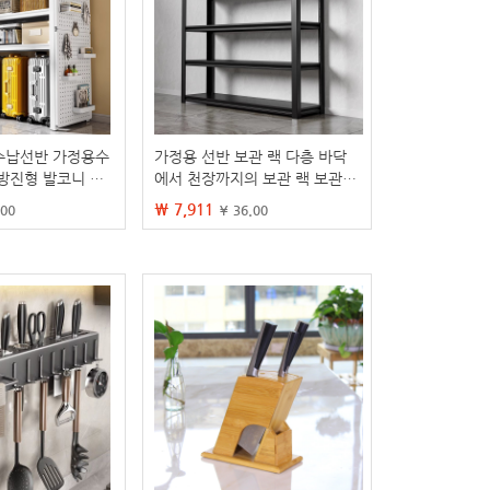
수납선반 가정용수
가정용 선반 보관 랙 다층 바닥
방진형 발코니 수
에서 천장까지의 보관 랙 보관실
탄소강 잔해물 랙 창고 슈퍼마켓
₩ 7,911
.00
¥ 36.00
보관 랙