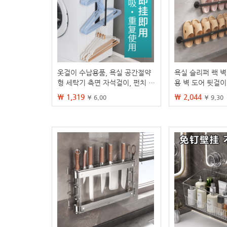
옷걸이 수납용품, 욕실 공간절약
욕실 슬리퍼 랙 
형 세탁기 측면 자석걸이, 펀치 없
용 벽 도어 뒷걸이
는 발코니 수납선반
월 신발 보관 아
₩ 1,319
₩ 2,044
¥ 6.00
¥ 9.30