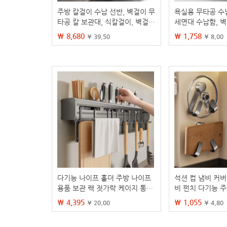
주방 칼걸이 수납 선반, 벽걸이 무
욕실용 무타공 수
타공 칼 보관대, 식칼걸이, 벽걸이
세면대 수납함, 
수납 정리 도구
스, 무타공
₩ 8,680
₩ 1,758
¥ 39.50
¥ 8.00
다기능 나이프 홀더 주방 나이프
석션 컵 냄비 커버
용품 보관 랙 젓가락 케이지 통합
비 펀치 다기능 주
스토리지 랙 젓가락 홀더 벽걸이
마 보드 배치 도마
₩ 4,395
₩ 1,055
¥ 20.00
¥ 4.80
없는 펀치
티팩트