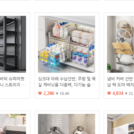
 바닥 슈퍼마켓
싱크대 아래 수납선반, 주방 및 욕
냄비 커버 선반
코니 스토리지 랙
실 캐비닛용 다층랙, 다기능 슬라
납 랙 도마 배치
디스플레이 랙
이드형 수납바구니, 정리함
수납 랙 냄비 
₩ 2,286
₩ 4,834
¥ 10.40
¥ 22