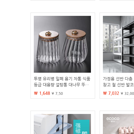
투명 유리병 밀폐 용기 차통 식품
가정용 선반 다층
등급 대용량 설탕통 대나무 뚜껑
창고 철 선반 발
주방용품 보관
코너 스틸 창고 
₩ 1,648
₩ 7,032
¥ 7.50
¥ 32.00