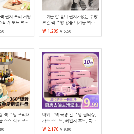
 랙 펀치 프리 커팅
두꺼운 칼 홀더 펀치가없는 주방
스티커 보드 벽걸
보관 랙 주방 용품 다기능 벽걸
스토리지 랙 스토리
이 형 젓가락 및 야채 칼 보관
₩ 1,209
.50
¥ 5.50
장 랙 주방 조리대
대외 무역 국경 간 주방 물티슈,
금 소스 식초 조미
가스 스토브, 레인지 후드, 특수
 상자
세탁물없는 청소 용품, 기름없는
₩ 2,176
.90
¥ 9.90
물티슈