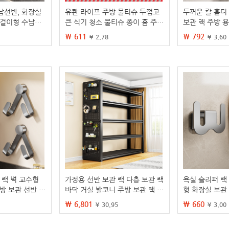
납선반, 화장실
유콴 라이프 주방 물티슈 두껍고
두꺼운 칼 홀더
벽걸이형 수납박
큰 식기 청소 물티슈 종이 흄 주방
보관 랙 주방 
용품 강한 기름 얼룩 도매
형 젓가락 및 야
₩ 611
₩ 792
¥ 2.78
¥ 3.60
 랙 벽 교수형
가정용 선반 보관 랙 다층 보관 랙
욕실 슬리퍼 랙
방 보관 선반 도
바닥 거실 발코니 주방 보관 랙 잔
형 화장실 보관
 랙 스토리지 아
해 정리 철 랙
면 신발 보관 
₩ 6,801
₩ 660
¥ 30.95
¥ 3.00