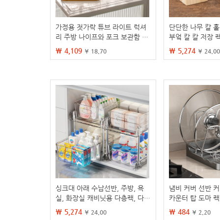
가정용 젓가락 튜브 라이트 럭셔
단단한 나무 칼 홀
리 주방 나이프와 포크 보관함 배
부엌 칼 칼 저장 
수 랙 벽걸이 형 젓가락 케이지 가
칼 홀더 나무 칼 
₩ 4,109
₩ 5,274
¥ 18.70
¥ 24.00
정 용품
싱크대 아래 수납선반, 주방, 욕
냄비 커버 선반 커
실, 화장실 캐비닛용 다층랙, 다기
카운터 탑 도마 랙
능 슬라이드형 바스켓 수납장치
홀더 스토리지 랙 
₩ 5,274
₩ 484
¥ 24.00
¥ 2.20
티팩트