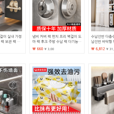
벽걸이 실내 가정
냄비 커버 랙 펀치 프리 벽걸이 도
수납선반 다층
 랙 보관 랙 타
마 랙 후크 주방 수납 랙 다기능
납선반 바닥형 
티팩트
벽 보관 유물
납실 철제선반
₩ 660
₩ 6,812
¥ 3.00
¥ 31