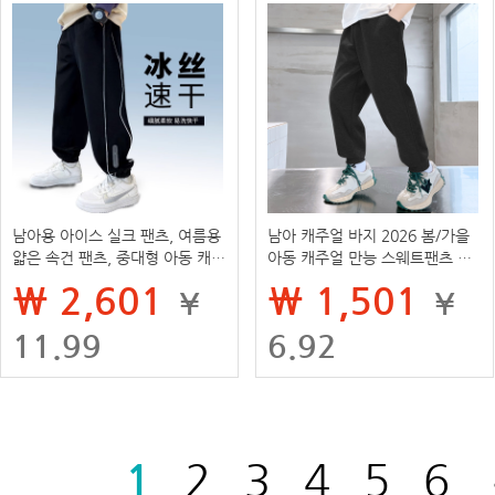
남아용 아이스 실크 팬츠, 여름용
남아 캐주얼 바지 2026 봄/가을
얇은 속건 팬츠, 중대형 아동 캐주
아동 캐주얼 만능 스웨트팬츠 중
얼 스포츠 모기 방지 바지, 남아용
대형 아동용 조거 팬츠 스포츠 트
₩ 2,601
₩ 1,501
¥
¥
스웨트팬츠, 트렌디
렌디 롱 팬츠
11.99
6.92
1
2
3
4
5
6