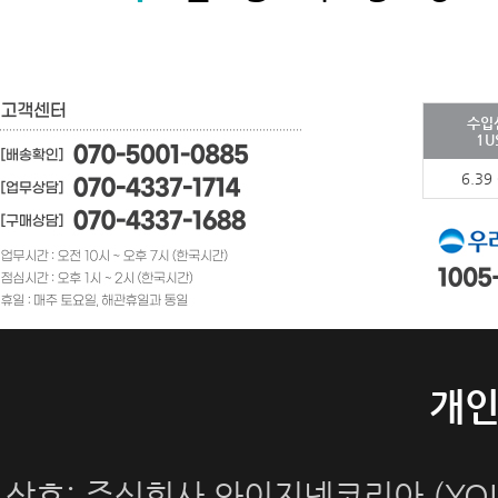
수입
1U
6.39
개
상호: 주식회사 와이지넷코리아 (YOUN