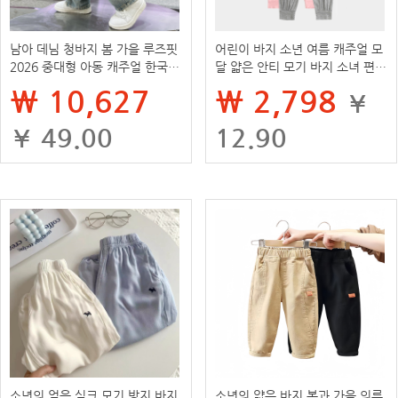
남아 데님 청바지 봄 가을 루즈핏
어린이 바지 소년 여름 캐주얼 모
2026 중대형 아동 캐주얼 한국
달 얇은 안티 모기 바지 소녀 편안
스타일 롱 팬츠 트렌디한 아동 스
한 부드러운 느슨한 스포츠 바지
₩ 10,627
₩ 2,798
¥
트레이트 팬츠 도매
¥ 49.00
12.90
소년의 얼음 실크 모기 방지 바지
소년의 얇은 바지 봄과 가을 의류