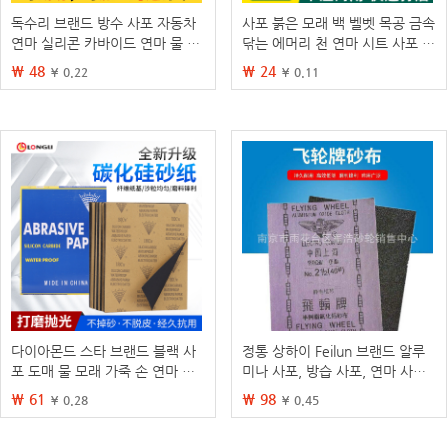
독수리 브랜드 방수 사포 자동차
사포 붉은 모래 백 벨벳 목공 금속
연마 실리콘 카바이드 연마 물 사
닦는 에머리 천 연마 시트 사포 4
포 연마 60 #-2000 # 모래
인치 5 인치 디스크 사포
₩ 48
₩ 24
¥ 0.22
¥ 0.11
다이아몬드 스타 브랜드 블랙 사
정통 상하이 Feilun 브랜드 알루
포 도매 물 모래 가죽 손 연마 목
미나 사포, 방습 사포, 연마 사포,
공 해외 무역 세트 브랜드 60-20
손으로 찢을 수 있는 사포, 사포
₩ 61
₩ 98
¥ 0.28
¥ 0.45
00 물 사포