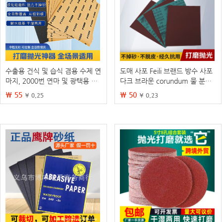
수출용 건식 및 습식 겸용 수제 연
도매 사포 Feili 브랜드 방수 사포
마지, 2000번 연마 및 광택용 사
다크 브라운 corundum 물 분쇄
포, 목공용 60~10000번 사포
붉은 사포 홈 장식 금속 연마 사포
₩ 55
₩ 50
¥ 0.25
¥ 0.23