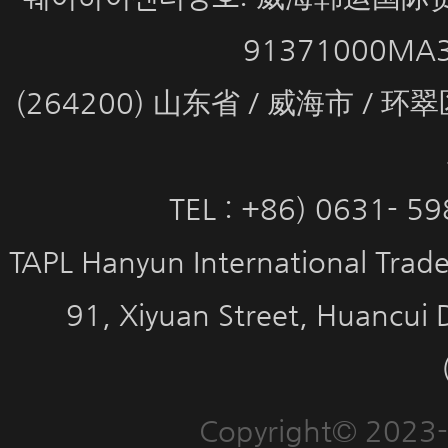
91371000MA
(264200) 山东省 / 威海市 / 
TEL : +86) 0631- 5
TAPL Hanyun International Trade 
91, Xiyuan Street, Huancui 
Copyright© 2023-2