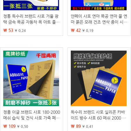
정통 독수리 브랜드 사포 거울 광
얀페이 사포 연마 목공 연마 물 연
택 금속 목공 자동차 옥 아트 플레
마 붉은 모래 건조 연삭 종이 시트
이 7000 메쉬 초미세 물 젖빛 종
물 모래 초미세 연마 60-2000 메
₩ 53
₩ 42
¥ 0.24
¥ 0.19
이 피부
쉬
정품 이글 브랜드 사포 180-2000
독수리 브랜드 사포 실리콘 카바
메쉬 습식 및 건식 사포 가죽 페인
이드 방수 사포 60 메쉬 2000 메
트 옥 목공 연삭 및 연마
시 물 연마 벽 퍼티 연마
₩ 109
₩ 89
¥ 0.50
¥ 0.41