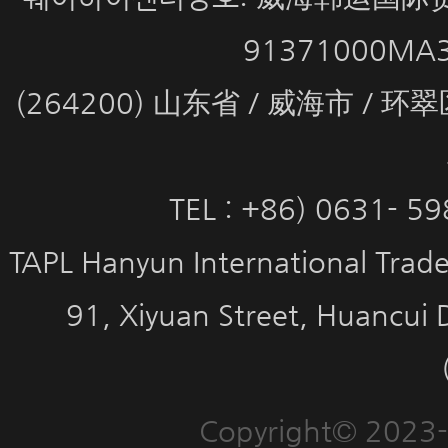
91371000MA
(264200) 山东省 / 威海市 / 
TEL : +86) 0631- 5
TAPL Hanyun International Trade 
91, Xiyuan Street, Huancui 
Copyright© 2023-2