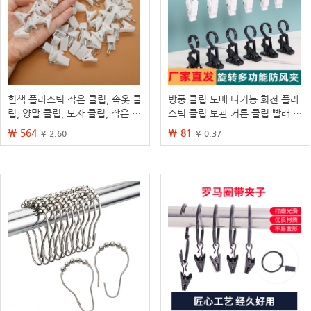
흰색 플라스틱 작은 클립, 속옷 클
방풍 클립 도매 다기능 회전 플라
립, 양말 클립, 모자 클립, 작은 커
스틱 클립 보관 커튼 클립 빨래 건
튼 클립, 착용이 필요 없는 스냅형
조용 침대 시트 옷걸이 모자 보관
₩ 564
₩ 81
¥ 2.60
¥ 0.37
강력 클립