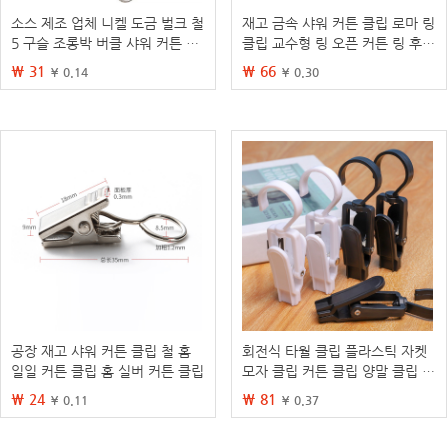
소스 제조 업체 니켈 도금 벌크 철
재고 금속 샤워 커튼 클립 로마 링
5 구슬 조롱박 버클 샤워 커튼 후
클립 교수형 링 오픈 커튼 링 후크
크 커튼 후크 샤워 커튼 링 욕실
커튼 클립 액세서리
₩ 31
₩ 66
¥ 0.14
¥ 0.30
용품
공장 재고 샤워 커튼 클립 철 홈
회전식 타월 클립 플라스틱 자켓
일일 커튼 클립 홈 실버 커튼 클립
모자 클립 커튼 클립 양말 클립 다
기능 모자 클립 후크 장갑 클립
₩ 24
₩ 81
¥ 0.11
¥ 0.37