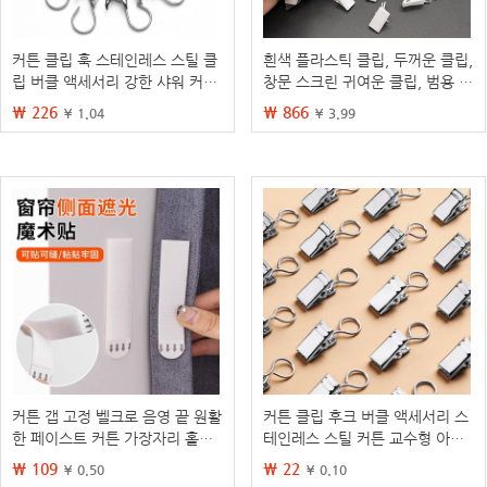
커튼 클립 훅 스테인레스 스틸 클
흰색 플라스틱 클립, 두꺼운 클립,
립 버클 액세서리 강한 샤워 커튼
창문 스크린 귀여운 클립, 범용 보
클립 하중지지 두꺼운 구식 커튼
관 소형 클립, 샤워 커튼 클립, 스
₩ 226
₩ 866
¥ 1.04
¥ 3.99
클립
냅 클립 후크
커튼 갭 고정 벨크로 음영 끝 원활
커튼 클립 후크 버클 액세서리 스
한 페이스트 커튼 가장자리 홀더
테인레스 스틸 커튼 교수형 아티
안티 라이트 누설 유물
팩트 커튼 특수 트랙 후크 소형 클
₩ 109
₩ 22
¥ 0.50
¥ 0.10
립