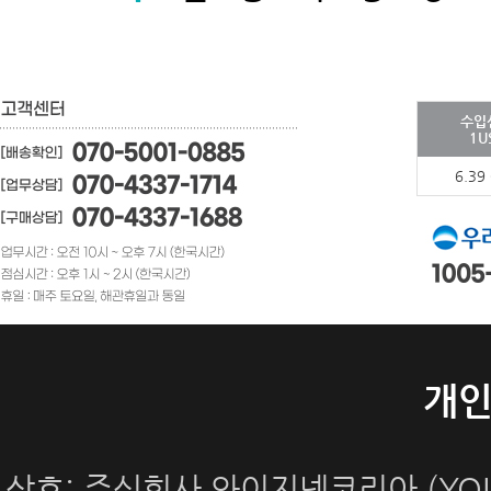
수입
1U
6.39
개
상호: 주식회사 와이지넷코리아 (YOUN