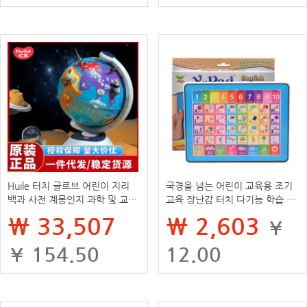
Huile 터치 글로브 어린이 지리
국경을 넘는 어린이 교육용 조기
백과 사전 계몽인지 과학 및 교육
교육 장난감 터치 다기능 학습 기
세계 아기 조기 교육 장난감
기 IPAD 영어 태블릿 독서 기기
₩ 33,507
₩ 2,603
¥
터치 스크린
¥ 154.50
12.00