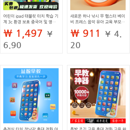
어린이 ipad 태블릿 터치 학습 기
새로운 하나 낚시 무 햄스터 베이
계 3c 환경 보호 중국어 및 영어
비 프레스 음악 유아 교육 부모와
포인트 독서 기계 조기 교육 장난
자식 인터랙티브 아이 교육 완구
₩ 1,497
₩ 911
¥
¥ 4.
감 어린이 장난감
도매
6.90
20
충전식 터치 장난감 휴대 전화 아
폭발 조기 교육 휴대 전화 교육 완