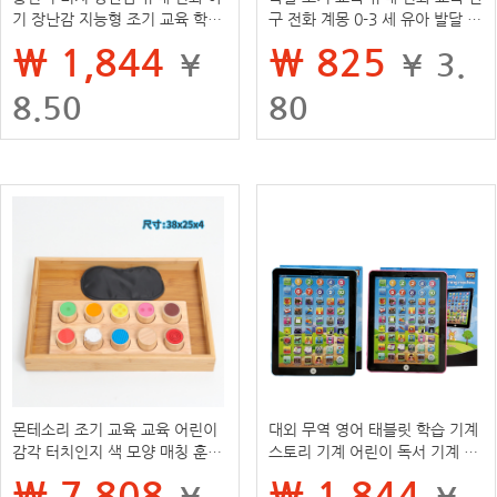
기 장난감 지능형 조기 교육 학습
구 전화 계몽 0-3 세 유아 발달 지
기계 아기 교육 어린이 전화
능 시뮬레이션 도매
₩ 1,844
₩ 825
¥
¥ 3.
8.50
80
몬테소리 조기 교육 교육 어린이
대외 무역 영어 태블릿 학습 기계
감각 터치인지 색 모양 매칭 훈련
스토리 기계 어린이 독서 기계 선
유치원 게임 완구
물 국경 간 Amazon 교육 조기
₩ 7,808
₩ 1,844
¥
¥
교육 장난감