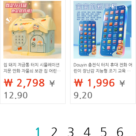
집 돼지 저금통 터치 시뮬레이션
Douyin 충전식 터치 휴대 전화 어
지문 만화 자물쇠 보관 집 어린이
린이 장난감 지능형 조기 교육 학
교육 장난감 실속 상품
습 기계 아기 교육 아기 전화
₩ 2,798
₩ 1,996
¥
¥
12.90
9.20
1
2
3
4
5
6