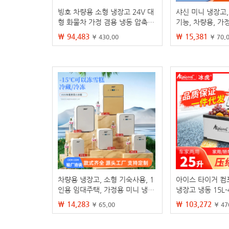
빙호 차량용 소형 냉장고 24V 대
샤신 미니 냉장고,
형 화물차 가정 겸용 냉동 압축기
기능, 차량용, 가
냉각 12V 야외용
사무실용, 소형 냉
₩ 94,483
₩ 15,381
¥ 430.00
¥ 70.
도, 휴대용
차량용 냉장고, 소형 기숙사용, 1
아이스 타이거 컴
인용 임대주택, 가정용 미니 냉장
냉장고 냉동 15L-
고, 1인용 냉장/냉동, 가정 및 차
정용 이중 사용 12
₩ 14,283
₩ 103,272
¥ 65.00
¥ 47
량 겸용
동