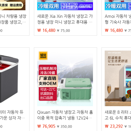
 미니 차량용 냉장
새로운 Xia Xin 자동차 냉장고 가
Amoi 자동차 
화장품 냉장고,
정용 냉장 미니 냉장고 휴대용 단
형 기숙사 자동
재고 있음
일 냉장고 기숙사 학생 미용 상자
도체 냉동 휴대
₩ 16,480
₩ 16,480
00
¥ 75.00
¥ 7
리터 자동차 듀
Qixuan 자동차 냉장고 자동차 홈
새로운 8 리터
차가운 상자 자동
이중 목적 압축기 냉동 12V24V
고 6L 수직 휴
작은 냉장고 로고
자동차 및 화물 범용 휴대용 야외
니 냉장고 자동
₩ 76,905
₩ 23,292
00
¥ 350.00
¥ 1
미니 냉장고
이크업 10L