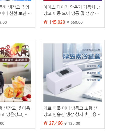
동차 냉장고 추위
아이스 타이거 압축기 자동차 냉
 미니 신선 보관 상
장고 이중 도어 냉동 및 냉장 파
차 6L 냉장고 인큐
티션 자동차 홈 이중 용도 12V2
₩ 145,020
9.00
¥ 660.00
4V100V220V 캐비닛
형 냉장고, 휴대용
의료 약물 미니 냉동고 소형 냉
6L 냉온장고, 자
장고 인슐린 냉장 상자 휴대용
볍고 절전형
홈 자동차 이중 용도 미니 냉장
₩ 27,466
.00
¥ 125.00
고