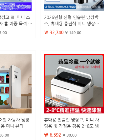
냉장고 8L 미니 소
2026년형 신형 인슐린 냉장박
차 홈 이중 목적 반
스, 휴대용 충전식 미니 냉장컵,
용 드롭 배송
기내 반입 가능, 보온 기능, 국경
₩ 32,740
5.00
¥ 149.00
간 배송 지원
 소형 자동차 냉장
휴대용 인슐린 냉장고, 미니 차
대용 미니 뷰티 미
량용 및 가정용 겸용 2~8도 냉
차 홈 듀얼 사용 메
각, US8 충전식 소형 냉장고
₩ 6,592
06.00
¥ 30.00