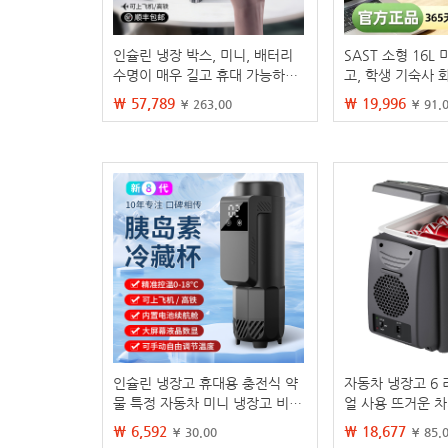
인슐린 냉장 박스, 미니, 배터리
SAST 소형 16L
수명이 매우 길고 휴대 가능하며
고, 학생 기숙사 
비행기에서 충전 가능한 냉장 박
차량 및 가정용, 
₩ 57,789
₩ 19,996
¥ 263.00
¥ 91.
스, 인슐린 보온 컵
인슐린 냉장고 휴대용 충전식 약
자동차 냉장고 6 
물 특정 자동차 미니 냉장고 비행
얼 사용 뜨거운 
기 냉동 컵
차 냉장고 미니 
₩ 6,592
₩ 18,677
¥ 30.00
¥ 85.