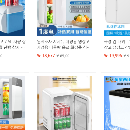
고 7.5L 차량 장
원제조사 샤샤뉴 차량용 냉장고
국경 간 대외 무
 및 난방 상자 전
가정용 대용량 음료 화장품 식품
장고 냉장고 작
 단열 냉장 보존
보존 냉장 소형 냉장고
냉장고 미니 차
₩ 18,677
₩ 19,996
00
¥ 85.00
¥ 9
고는 얼 수 없