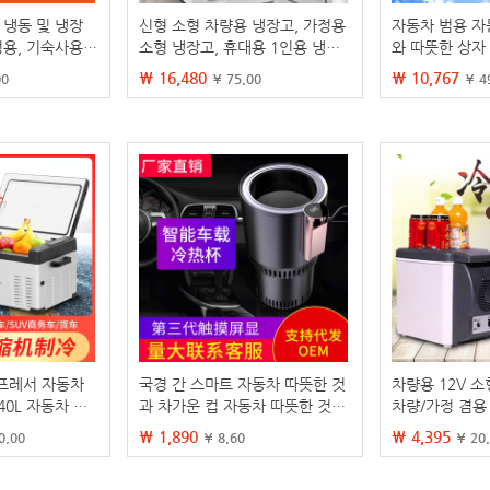
 냉동 및 냉장
신형 소형 차량용 냉장고, 가정용
자동차 범용 자
정용, 기숙사용,
소형 냉장고, 휴대용 1인용 냉장
와 따뜻한 상자
동고, 이중 용
고, 기숙사 학생용 화장품 케이스
자 휴대용 자동
₩ 16,480
₩ 10,767
00
¥ 75.00
¥ 4
베이터 12V
프레서 자동차
국경 간 스마트 자동차 따뜻한 것
차량용 12V 소
40L 자동차 가
과 차가운 컵 자동차 따뜻한 것과
차량/가정 겸용 
v24v 소형 냉
차가운 컵 스크린 디스플레이 미
동차 용품, 가
₩ 1,890
₩ 4,395
0.00
¥ 8.60
¥ 20
니 자동차 소형 냉장고 홈 냉동 난
방