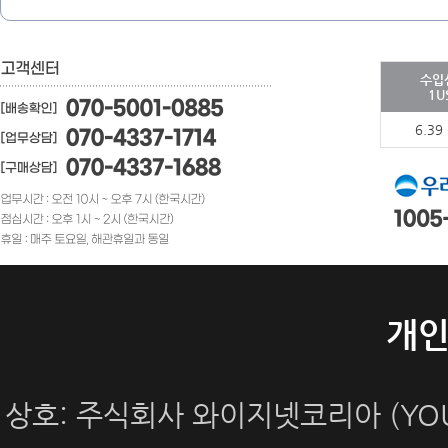
수입
1U
6.39
개
상호: 주식회사 와이지넷코리아 (YOUN