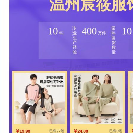
温州宸筱服
10
400
10
专
常
年
业
万件
年
生
备
产
货
经
数
验
量
￥
￥
19.90
已售27笔
24.00
已售0笔