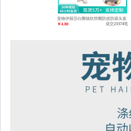
宠物伊丽莎白圈猫软脖圈防抓防舔头套
成交
23374
笔
术后充棉猫项圈宠物项圈跨境
￥
4.80