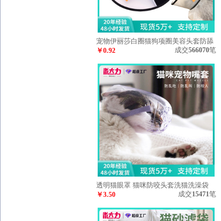
宠物伊丽莎白圈猫狗项圈美容头套防舔
成交
566070
笔
咬狗脖圈宠物项圈亚马逊定制
￥
0.92
透明猫眼罩 猫咪防咬头套洗猫洗澡袋
成交
15471
笔
打针猫咪项圈厂家批发
￥
3.50