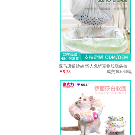
亚马逊猫砂袋 懒人免铲宠物垃圾袋拾
成交
102060
笔
便袋猫屎袋宠物清洁用品批发
￥
5.28