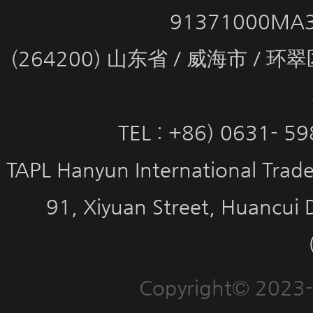
91371000MA
(264200) 山东省 / 威海市 / 
TEL : +86) 0631- 5
TAPL Hanyun International Trade 
91, Xiyuan Street, Huancui 
Copyright© 2023-2