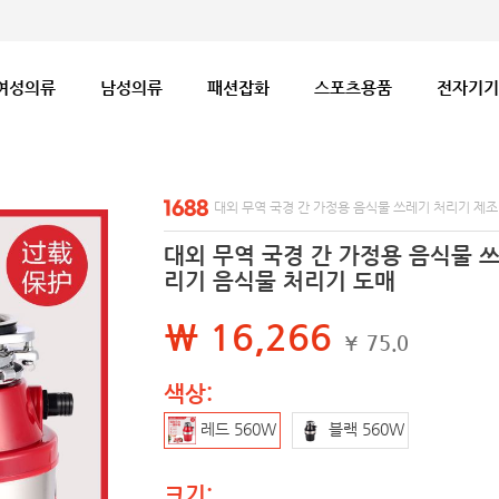
여성의류
남성의류
패션잡화
스포츠용품
전자기기
대외 무역 국경 간 가정용 음식물 쓰레기 처리기 제조
대외 무역 국경 간 가정용 음식물 
리기 음식물 처리기 도매
₩ 16,266
¥ 75.0
색상:
레드 560W
블랙 560W
크기: