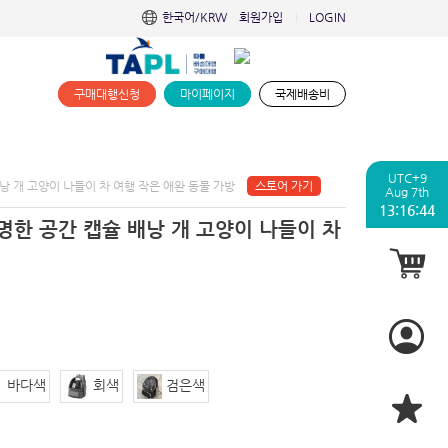
한국어/KRW
회원가입
LOGIN
|
구매대행신청
마이페이지
국제배송비
UTC+9
낭 개 고양이 나들이 차 여행 작은 애완 동물 가방
스토어 가기
Aug 7th
13:16:45
명한 공간 캡슐 배낭 개 고양이 나들이 차
바다색
회색
검은색