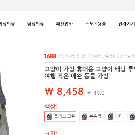
여성의류
남성의류
패션잡화
스포츠용품
전자기기
고양이 가방 휴대용 고양이 배낭 투명한 공간 캡슐 배
고양이 가방 휴대용 고양이 배낭 투
여행 작은 애완 동물 가방
₩ 8,458
¥ 39.0
색상:
올리브 그린
분홍색
낙타
크기: