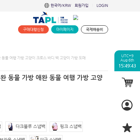
한국어/KRW
회원가입
LOGIN
|
구매대행신청
마이페이지
국제배송비
UTC+9
완 동물 여행 가방 고양이 크로스 바디 백 고양이 가방 도매
Aug 6th
15:49:45
완 동물 가방 애완 동물 여행 가방 고양
매
백
다크블루 스냅백
핑크 스냅백
브라운 스냅백
살구 스냅백